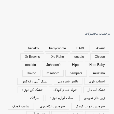
برچسب محصولات
bebeko
babycocole
BABE
Avent
Dr Browns
Die Ruhe
cocalo
Chicco
matilda
Johnson`s
Hipp
Hero Baby
Rovco
roseborn
pampers
mustela
اسباب بازی
بالش شیردهی
تشک آنتی رفلاکس
تشک لبه دار
حوله حمام کودک
خشک کن نوزاد
زیرانداز تعویض
ساک لوازم نوزاد
سرلاک
سرویس خواب کودک
سرویس غذاخوری
شامپو کودک