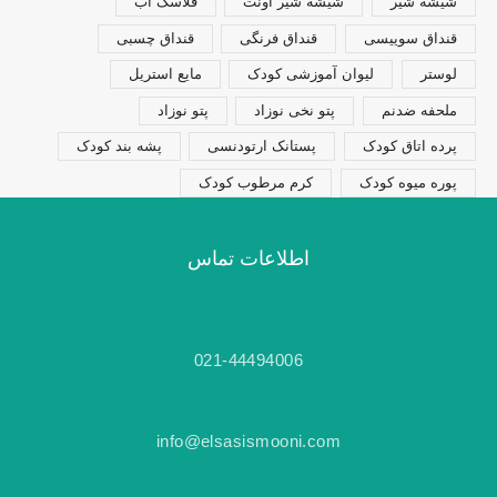
شیشه شیر
شیشه شیر اونت
فلاسک آب
قنداق سوییسی
قنداق فرنگی
قنداق چسبی
لوستر
لیوان آموزشی کودک
مایع استریل
ملحفه ضدنم
پتو نخی نوزاد
پتو نوزاد
پرده اتاق کودک
پستانک ارتودنسی
پشه بند کودک
پوره میوه کودک
کرم مرطوب کودک
اطلاعات تماس
021-44494006
info@elsasismooni.com