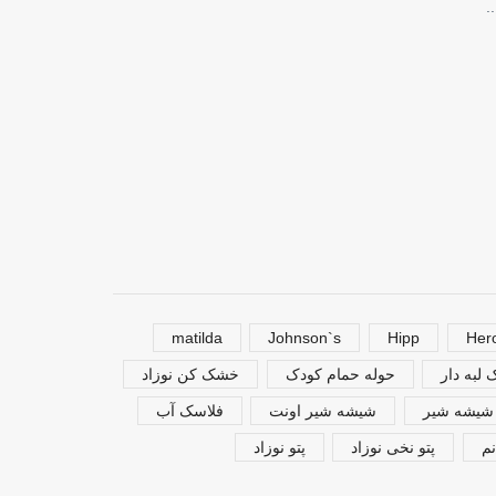
matilda
Johnson`s
Hipp
Her
لبه دار
حوله حمام کودک
خشک کن نوزاد
شیشه شیر
شیشه شیر اونت
فلاسک آب
م
پتو نخی نوزاد
پتو نوزاد