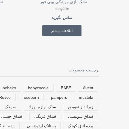
تشک بازی موشکی بیبی فور...
تش
baby4life
تماس بگیرید
اطلاعات بیشتر
برچسب محصولات
bebeko
babycocole
BABE
Avent
Rovco
roseborn
pampers
mustela
زیرانداز تعویض
ساک لوازم نوزاد
سرلاک
قنداق سوییسی
قنداق فرنگی
قنداق چسبی
پرده اتاق کودک
پستانک ارتودنسی
پشه بند 