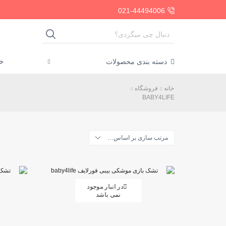
021-44494006
SEARCH
INPUT
خا
دسته بندی محصولات
خانه
فروشگاه
BABY4LIFE
در انبار موجود
نمی باشد