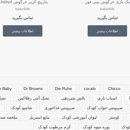
ک بازی خرگوش بیبی فور...
مارپیچ کریر خرگوش baby4...
baby4life
baby4life
تماس بگیرید
تماس بگیرید
اطلاعات بیشتر
اطلاعات بیشتر
o Baby
Dr Browns
Die Ruhe
cocalo
Chicco
اسباب بازی
بالش شیردهی
تشک آنتی رفلاکس
تشک 
سرویس خواب کودک
سرویس غذاخوری
شامپو کودک
لوستر
لیوان آموزشی کودک
مایع استریل
ملحفه ضدن
کودک
پوره میوه کودک
کرم مرطوب کودک