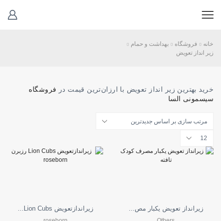
خانه
فروشگاه
بهداشت و حمام
زیر انداز تعویض
خرید بهترین زیر انداز تعویض با ارزان‌ترین قیمت در
فروشگاه
سیسمونی السا
تعداد
محصولات
در
هر
صفحه
زیرانداز تعویض یکبار مص...
زیراندازتعویض Lion Cubs...
roseborn
Others