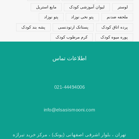
لوستر
لیوان آموزشی کودک
مایع استریل
ملحفه ضدنم
پتو نخی نوزاد
پتو نوزاد
پرده اتاق کودک
پستانک ارتودنسی
پشه بند کودک
پوره میوه کودک
کرم مرطوب کودک
اطلاعات تماس
021-44494006
info@elsasismooni.com
تهران ، بلوار اشرفی اصفهانی (پونک) ، مرکز خرید تیراژه