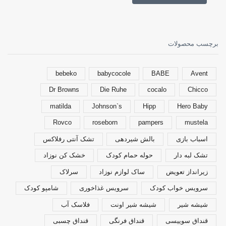
برچسب محصولات
bebeko
babycocole
BABE
Avent
Dr Browns
Die Ruhe
cocalo
Chicco
matilda
Johnson`s
Hipp
Hero Baby
Rovco
roseborn
pampers
mustela
اسباب بازی
بالش شیردهی
تشک آنتی رفلاکس
تشک لبه دار
حوله حمام کودک
خشک کن نوزاد
زیرانداز تعویض
ساک لوازم نوزاد
سرلاک
سرویس خواب کودک
سرویس غذاخوری
شامپو کودک
شیشه شیر
شیشه شیر اونت
فلاسک آب
قنداق سوییسی
قنداق فرنگی
قنداق چسبی