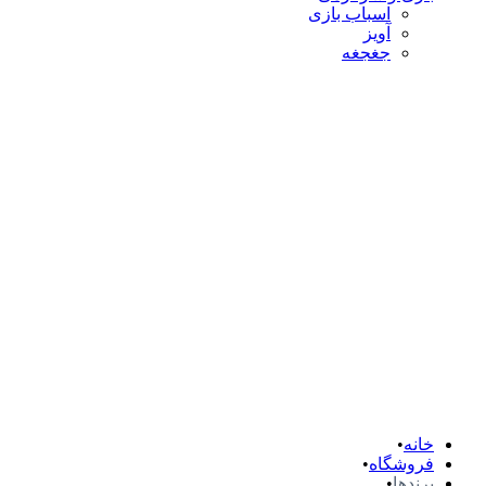
اسباب بازی
آویز
جغجغه
خانه
فروشگاه
برندها