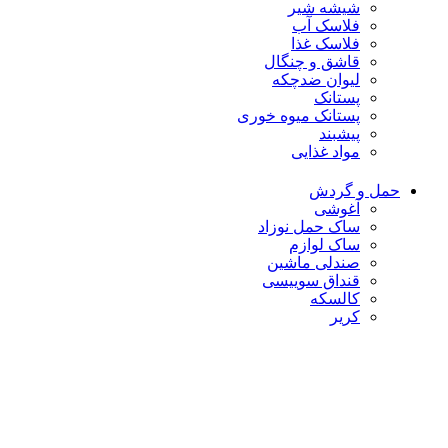
شیشه شیر
فلاسک آب
فلاسک غذا
قاشق و چنگال
لیوان ضدچکه
پستانک
پستانک میوه خوری
پیشبند
مواد غذایی
حمل و گردش
آغوشی
ساک حمل نوزاد
ساک لوازم
صندلی ماشین
قنداق سوییسی
کالسکه
کریر