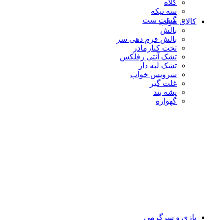
کلاه
سه تیکه
گیفت ست
کالای خواب
بالش
بالش فرم دهی سر
تخت کنارمادر
تشک آنتی رفلکس
تشک لبه دار
سرویس خواب
غلت گیر
پشه بند
گهواره
بازی و سرگرمی