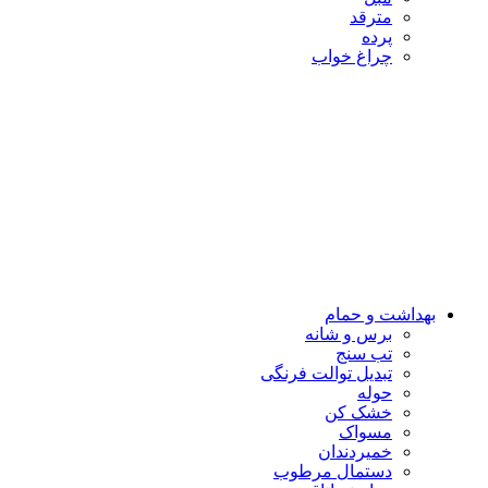
مترقد
پرده
چراغ خواب
بهداشت و حمام
برس و شانه
تب سنج
تبدیل توالت فرنگی
حوله
خشک کن
مسواک
خمیردندان
دستمال مرطوب