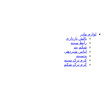
لوازم مادر
بالش بارداری
رابط سینه
شکم بند
لباس شیردهی
پدسینه
کرم ترک سینه
کرم ترک شکم