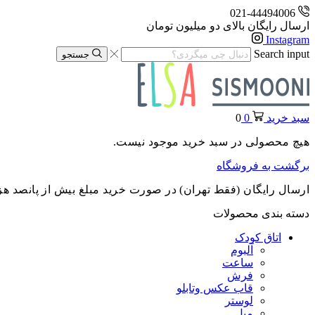
021-44494006
ارسال رایگان بالای دو میلیون تومان
Instagram
Search input
جستجو
سبد خرید
0
0
هیچ محصولی در سبد خرید موجود نیست.
برگشت به فروشگاه
ارسال رایگان (فقط تهران) در صورت خرید مبلغ بیش از پانصد هز
دسته بندی محصولات
اتاق کودک
آلبوم
ساعت
فرش
قاب عکس وتابلو
لوستر
مبل