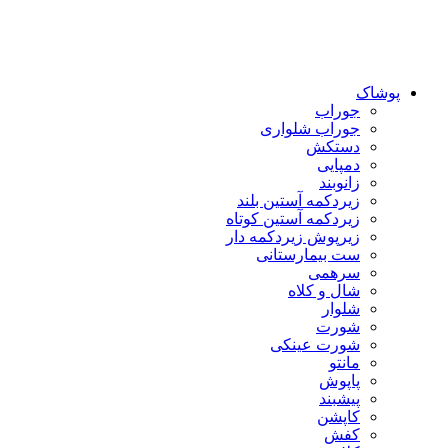
پوشاک
جوراب
جوراب شلواری
دستکش
دمپایی
زانوبند
زیردکمه آستین بلند
زیردکمه آستین کوتاه
زیرپوش زیردکمه دار
ست بیمارستانی
سرهمی
شال و کلاه
شلوار
شورت
شورت عینکی
مانتو
پاپوش
پیشبند
کاپشن
کفش