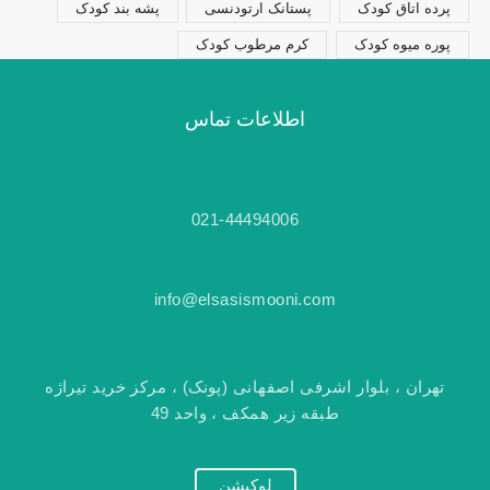
پرده اتاق کودک
پستانک ارتودنسی
پشه بند کودک
پوره میوه کودک
کرم مرطوب کودک
اطلاعات تماس
021-44494006
info@elsasismooni.com
تهران ، بلوار اشرفی اصفهانی (پونک) ، مرکز خرید تیراژه
طبقه زیر همکف ، واحد 49
لوکیشن