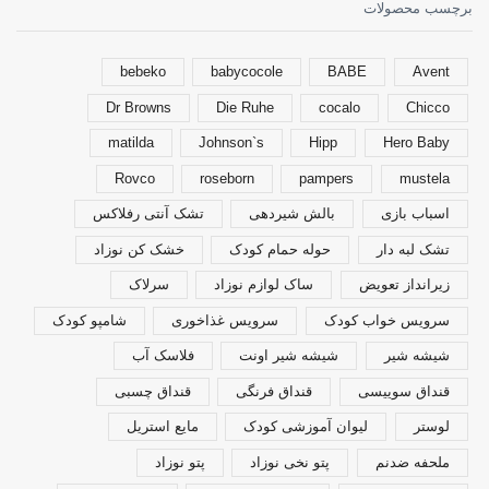
برچسب محصولات
گزینه
ها
ممکن
است
bebeko
babycocole
BABE
Avent
در
Dr Browns
Die Ruhe
cocalo
Chicco
صفحه
محصول
matilda
Johnson`s
Hipp
Hero Baby
انتخاب
شوند
Rovco
roseborn
pampers
mustela
اسباب بازی
بالش شیردهی
تشک آنتی رفلاکس
تشک لبه دار
حوله حمام کودک
خشک کن نوزاد
زیرانداز تعویض
ساک لوازم نوزاد
سرلاک
سرویس خواب کودک
سرویس غذاخوری
شامپو کودک
شیشه شیر
شیشه شیر اونت
فلاسک آب
قنداق سوییسی
قنداق فرنگی
قنداق چسبی
لوستر
لیوان آموزشی کودک
مایع استریل
ملحفه ضدنم
پتو نخی نوزاد
پتو نوزاد