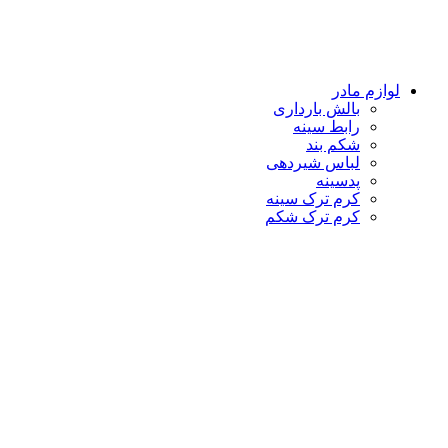
لوازم مادر
بالش بارداری
رابط سینه
شکم بند
لباس شیردهی
پدسینه
کرم ترک سینه
کرم ترک شکم