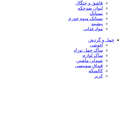
قاشق و چنگال
لیوان ضدچکه
پستانک
پستانک میوه خوری
پیشبند
مواد غذایی
حمل و گردش
آغوشی
ساک حمل نوزاد
ساک لوازم
صندلی ماشین
قنداق سوییسی
کالسکه
کریر