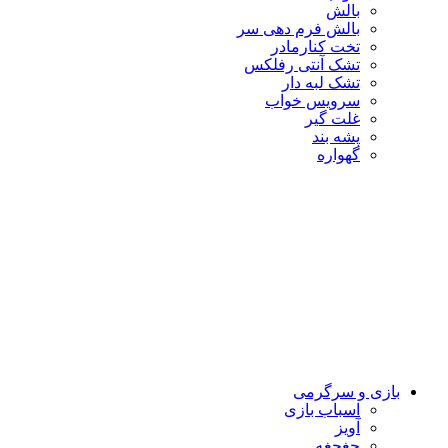
بالش
بالش فرم دهی سر
تخت کنارمادر
تشک آنتی رفلکس
تشک لبه دار
سرویس خواب
غلت گیر
پشه بند
گهواره
بازی و سرگرمی
اسباب بازی
آویز
جغجغه