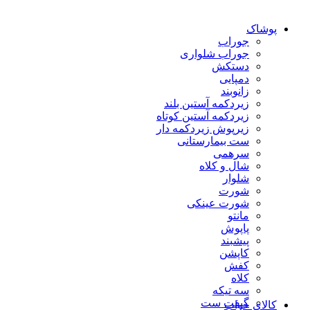
پوشاک
جوراب
جوراب شلواری
دستکش
دمپایی
زانوبند
زیردکمه آستین بلند
زیردکمه آستین کوتاه
زیرپوش زیردکمه دار
ست بیمارستانی
سرهمی
شال و کلاه
شلوار
شورت
شورت عینکی
مانتو
پاپوش
پیشبند
کاپشن
کفش
کلاه
سه تیکه
گیفت ست
کالای خواب