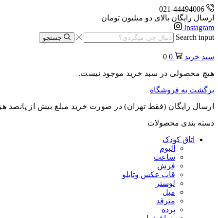
021-44494006
ارسال رایگان بالای دو میلیون تومان
Instagram
Search input
جستجو
سبد خرید
0
0
هیچ محصولی در سبد خرید موجود نیست.
برگشت به فروشگاه
ارسال رایگان (فقط تهران) در صورت خرید مبلغ بیش از پانصد هز
دسته بندی محصولات
اتاق کودک
آلبوم
ساعت
فرش
قاب عکس وتابلو
لوستر
مبل
مترقد
پرده