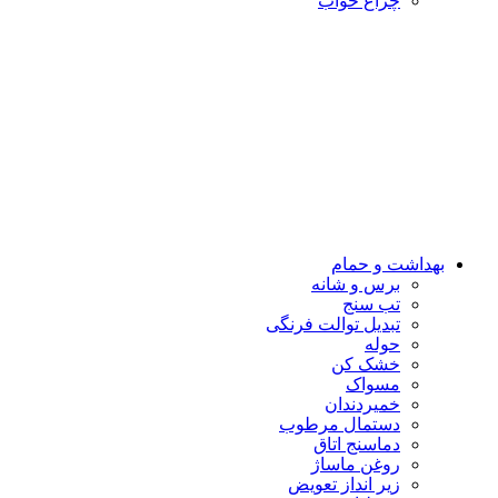
چراغ خواب
بهداشت و حمام
برس و شانه
تب سنج
تبدیل توالت فرنگی
حوله
خشک کن
مسواک
خمیردندان
دستمال مرطوب
دماسنج اتاق
روغن ماساژ
زیر انداز تعویض