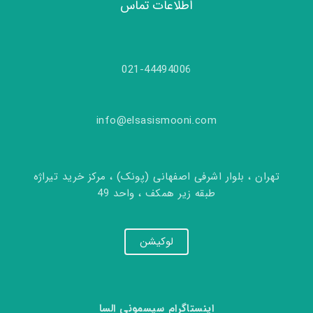
اطلاعات تماس
021-44494006
info@elsasismooni.com
تهران ، بلوار اشرفی اصفهانی (پونک) ، مرکز خرید تیراژه
طبقه زیر همکف ، واحد 49
لوکیشن
اینستاگرام سیسمونی السا