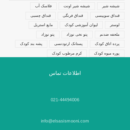
شیشه شیر
شیشه شیر اونت
فلاسک آب
قنداق سوییسی
قنداق فرنگی
قنداق چسبی
لوستر
لیوان آموزشی کودک
مایع استریل
ملحفه ضدنم
پتو نخی نوزاد
پتو نوزاد
پرده اتاق کودک
پستانک ارتودنسی
پشه بند کودک
پوره میوه کودک
کرم مرطوب کودک
اطلاعات تماس
021-44494006
info@elsasismooni.com