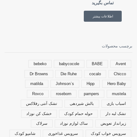
تماس بگیرید
اطلاعات بیشتر
برچسب محصولات
bebeko
babycocole
BABE
Avent
Dr Browns
Die Ruhe
cocalo
Chicco
matilda
Johnson`s
Hipp
Hero Baby
Rovco
roseborn
pampers
mustela
اسباب بازی
بالش شیردهی
تشک آنتی رفلاکس
تشک لبه دار
حوله حمام کودک
خشک کن نوزاد
زیرانداز تعویض
ساک لوازم نوزاد
سرلاک
سرویس خواب کودک
سرویس غذاخوری
شامپو کودک