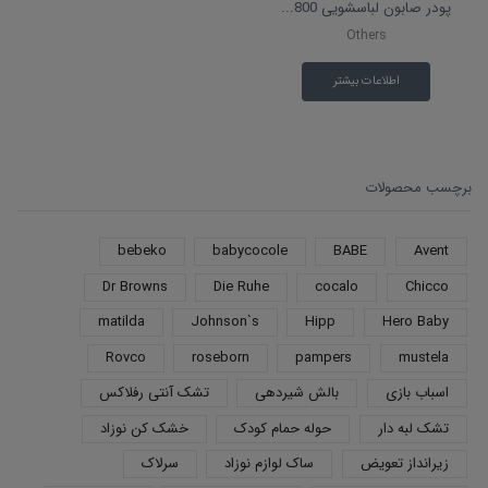
پودر صابون لباسشویی 800...
Others
اطلاعات بیشتر
برچسب محصولات
bebeko
babycocole
BABE
Avent
Dr Browns
Die Ruhe
cocalo
Chicco
matilda
Johnson`s
Hipp
Hero Baby
Rovco
roseborn
pampers
mustela
اسباب بازی
بالش شیردهی
تشک آنتی رفلاکس
تشک لبه دار
حوله حمام کودک
خشک کن نوزاد
زیرانداز تعویض
ساک لوازم نوزاد
سرلاک