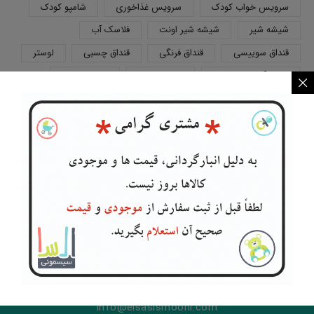
سرویس خواب کودک
سرویس غذاخوری
شامپو کودک
شیشه شیر
شیشه شیر اونت
فلاسک آب
قنداق سوییسی
قنداق فرنگی
قنداق چسبی
لوستر
لیوان آموزشی کودک
مایع استریل
ملحفه ضدنم
پتو نخی نوزاد
پتو نوزاد
پرده اتاق کودک
پستانک ارتودنسی
پشه بند کودک
پوره میوه کودک
کرم مرطوب کودک
اطلاعات تماس
021-44494006
info@elsasismooni.com