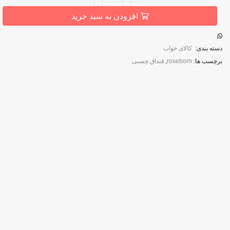
افزودن به سبد خرید
دسته بندی:
کالای خواب
برچسب ها:
roseborn
,
قنداق چسبی