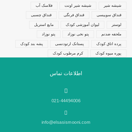
شیشه شیر
شیشه شیر اونت
فلاسک آب
قنداق سوییسی
قنداق فرنگی
قنداق چسبی
لوستر
لیوان آموزشی کودک
مایع استریل
ملحفه ضدنم
پتو نخی نوزاد
پتو نوزاد
پرده اتاق کودک
پستانک ارتودنسی
پشه بند کودک
پوره میوه کودک
کرم مرطوب کودک
اطلاعات تماس
021-44494006
info@elsasismooni.com