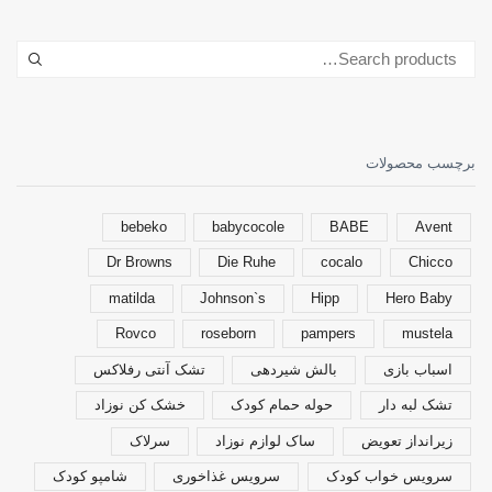
برچسب محصولات
bebeko
babycocole
BABE
Avent
Dr Browns
Die Ruhe
cocalo
Chicco
matilda
Johnson`s
Hipp
Hero Baby
Rovco
roseborn
pampers
mustela
اسباب بازی
بالش شیردهی
تشک آنتی رفلاکس
تشک لبه دار
حوله حمام کودک
خشک کن نوزاد
زیرانداز تعویض
ساک لوازم نوزاد
سرلاک
سرویس خواب کودک
سرویس غذاخوری
شامپو کودک