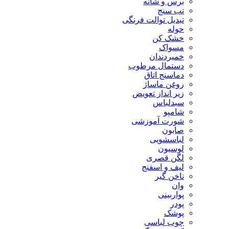
برس و شانه
تب سنج
تبدیل توالت فرنگی
حوله
خشک کن
مسواک
خمیردندان
دستمال مرطوب
دماسنج اتاق
روغن ماساژ
زیر انداز تعویض
سبدلباس
شامپو
شورت آموزشی
صابون
لباسشویی
لوسیون
لگن قصری
لیف و اسفنج
ناخن گیر
وان
پواربینی
پودر
پوشک
چوب لباسی