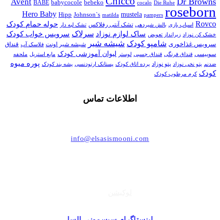
Chicco
Dr Browns
Avent
babycocole
bebeko
BABE
cocalo
Die Ruhe
roseborn
Hero Baby
Johnson`s
mustela
Hipp
matilda
pampers
Rovco
حوله حمام کودک
اسباب بازی
تشک آنتی رفلاکس
بالش شیردهی
تشک لبه دار
سرلاک
سرویس خواب کودک
ساک لوازم نوزاد
خشک کن نوزاد
زیرانداز تعویض
شیشه شیر
شامپو کودک
سرویس غذاخوری
شیشه شیر اونت
قنداق
فلاسک آب
لیوان آموزشی کودک
سوییسی
قنداق فرنگی
قنداق چسبی
لوستر
مایع استریل
ملحفه
پوره میوه
پتو نوزاد
پستانک ارتودنسی
ضدنم
پتو نخی نوزاد
پرده اتاق کودک
پشه بند کودک
کودک
کرم مرطوب کودک
اطلاعات تماس
021-44494006
info@elsasismooni.com
تهران ، بلوار اشرفی اصفهانی (پونک) ، مرکز خرید تیراژه
طبقه زیر همکف ، واحد 49
لوکیشن
اینستاگرام سیسمونی السا