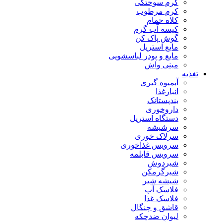
کرم سوختگی
کرم مرطوب
کلاه حمام
کیسه آب گرم
گوش پاک کن
مایع استریل
مایع و پودر لباسشویی
مینی واش
تغذیه
آبمیوه گیری
انبارغذا
بندپستانک
داروخوری
دستگاه استریل
سرشیشه
سرلاک خوری
سرویس غذاخوری
سرویس قابلمه
شیردوش
شیرگرمکن
شیشه شیر
فلاسک آب
فلاسک غذا
قاشق و چنگال
لیوان ضدچکه