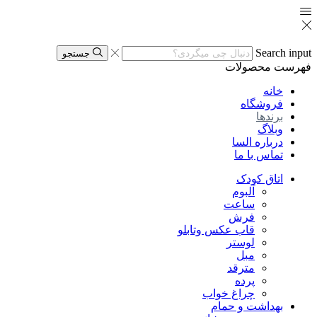
Search input
جستجو
فهرست
محصولات
خانه
فروشگاه
برندها
وبلاگ
درباره السا
تماس با ما
اتاق کودک
آلبوم
ساعت
فرش
قاب عکس وتابلو
لوستر
مبل
مترقد
پرده
چراغ خواب
بهداشت و حمام