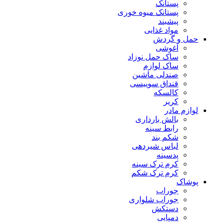
پستانک
پستانک میوه خوری
پیشبند
مواد غذایی
حمل و گردش
آغوشی
ساک حمل نوزاد
ساک لوازم
صندلی ماشین
قنداق سوییسی
کالسکه
کریر
لوازم مادر
بالش بارداری
رابط سینه
شکم بند
لباس شیردهی
پدسینه
کرم ترک سینه
کرم ترک شکم
پوشاک
جوراب
جوراب شلواری
دستکش
دمپایی