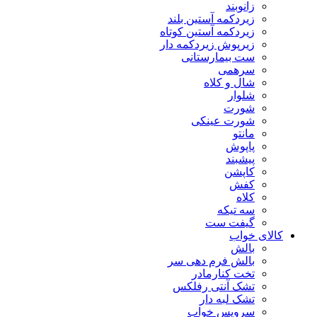
زانوبند
زیردکمه آستین بلند
زیردکمه آستین کوتاه
زیرپوش زیردکمه دار
ست بیمارستانی
سرهمی
شال و کلاه
شلوار
شورت
شورت عینکی
مانتو
پاپوش
پیشبند
کاپشن
کفش
کلاه
سه تیکه
گیفت ست
کالای خواب
بالش
بالش فرم دهی سر
تخت کنارمادر
تشک آنتی رفلکس
تشک لبه دار
سرویس خواب