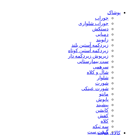
پوشاک
جوراب
جوراب شلواری
دستکش
دمپایی
زانوبند
زیردکمه آستین بلند
زیردکمه آستین کوتاه
زیرپوش زیردکمه دار
ست بیمارستانی
سرهمی
شال و کلاه
شلوار
شورت
شورت عینکی
مانتو
پاپوش
پیشبند
کاپشن
کفش
کلاه
سه تیکه
گیفت ست
کالای خواب