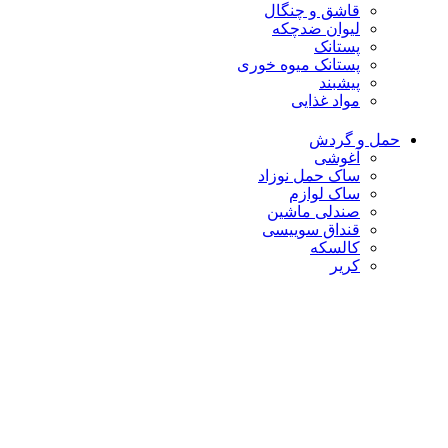
قاشق و چنگال
لیوان ضدچکه
پستانک
پستانک میوه خوری
پیشبند
مواد غذایی
حمل و گردش
آغوشی
ساک حمل نوزاد
ساک لوازم
صندلی ماشین
قنداق سوییسی
کالسکه
کریر