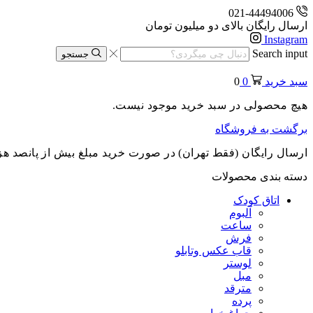
021-44494006
ارسال رایگان بالای دو میلیون تومان
Instagram
Search input
جستجو
سبد خرید
0
0
هیچ محصولی در سبد خرید موجود نیست.
برگشت به فروشگاه
ارسال رایگان (فقط تهران) در صورت خرید مبلغ بیش از پانصد هز
دسته بندی محصولات
اتاق کودک
آلبوم
ساعت
فرش
قاب عکس وتابلو
لوستر
مبل
مترقد
پرده