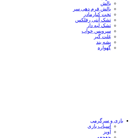
بالش
بالش فرم دهی سر
تخت کنارمادر
تشک آنتی رفلکس
تشک لبه دار
سرویس خواب
غلت گیر
پشه بند
گهواره
بازی و سرگرمی
اسباب بازی
آویز
جغجغه