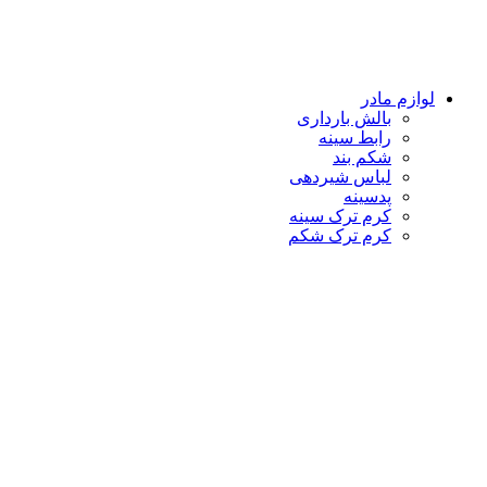
لوازم مادر
بالش بارداری
رابط سینه
شکم بند
لباس شیردهی
پدسینه
کرم ترک سینه
کرم ترک شکم