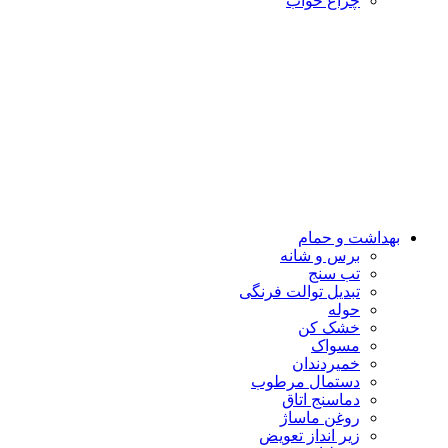
چراغ خواب
بهداشت و حمام
برس و شانه
تب سنج
تبدیل توالت فرنگی
حوله
خشک کن
مسواک
خمیردندان
دستمال مرطوب
دماسنج اتاق
روغن ماساژ
زیر انداز تعویض