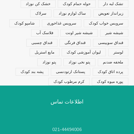
تشک لبه دار
حوله حمام کودک
خشک کن نوزاد
زیرانداز تعویض
ساک لوازم نوزاد
سرلاک
سرویس خواب کودک
سرویس غذاخوری
شامپو کودک
شیشه شیر
شیشه شیر اونت
فلاسک آب
قنداق سوییسی
قنداق فرنگی
قنداق چسبی
لوستر
لیوان آموزشی کودک
مایع استریل
ملحفه ضدنم
پتو نخی نوزاد
پتو نوزاد
پرده اتاق کودک
پستانک ارتودنسی
پشه بند کودک
پوره میوه کودک
کرم مرطوب کودک
اطلاعات تماس
021-44494006