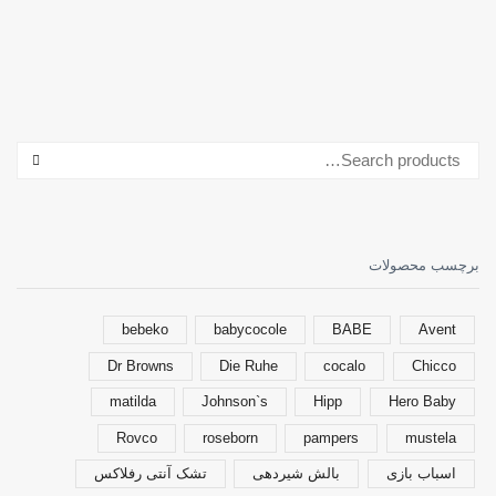
جستجو برای:
ARCH
برچسب محصولات
bebeko
babycocole
BABE
Avent
Dr Browns
Die Ruhe
cocalo
Chicco
matilda
Johnson`s
Hipp
Hero Baby
Rovco
roseborn
pampers
mustela
اسباب بازی
بالش شیردهی
تشک آنتی رفلاکس