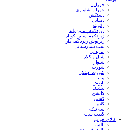
جوراب
جوراب شلواری
دستکش
دمپایی
زانوبند
زیردکمه آستین بلند
زیردکمه آستین کوتاه
زیرپوش زیردکمه دار
ست بیمارستانی
سرهمی
شال و کلاه
شلوار
شورت
شورت عینکی
مانتو
پاپوش
پیشبند
کاپشن
کفش
کلاه
سه تیکه
گیفت ست
کالای خواب
بالش
بالش فرم دهی سر