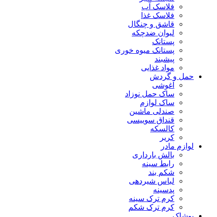
فلاسک آب
فلاسک غذا
قاشق و چنگال
لیوان ضدچکه
پستانک
پستانک میوه خوری
پیشبند
مواد غذایی
حمل و گردش
آغوشی
ساک حمل نوزاد
ساک لوازم
صندلی ماشین
قنداق سوییسی
کالسکه
کریر
لوازم مادر
بالش بارداری
رابط سینه
شکم بند
لباس شیردهی
پدسینه
کرم ترک سینه
کرم ترک شکم
پوشاک