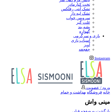
تخت کنارمادر
تشک آنتی رفلکس
تشک لبه دار
سرویس خواب
غلت گیر
پشه بند
گهواره
بازی و سرگرمی
اسباب بازی
آویز
جغجغه
Instagram
ورود / عضویت
خانه
فروشگاه
بهداشت و حمام
مینی واش
بازگشت به صفحه قبلی