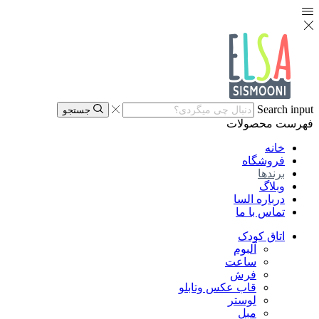
Search input
جستجو
فهرست
محصولات
خانه
فروشگاه
برندها
وبلاگ
درباره السا
تماس با ما
اتاق کودک
آلبوم
ساعت
فرش
قاب عکس وتابلو
لوستر
مبل