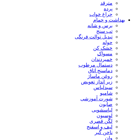
مترقد
پرده
چراغ خواب
بهداشت و حمام
برس و شانه
تب سنج
تبدیل توالت فرنگی
حوله
خشک کن
مسواک
خمیردندان
دستمال مرطوب
دماسنج اتاق
روغن ماساژ
زیر انداز تعویض
سبدلباس
شامپو
شورت آموزشی
صابون
لباسشویی
لوسیون
لگن قصری
لیف و اسفنج
ناخن گیر
وان