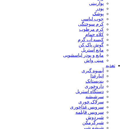
پواربینی
پودر
پوشک
چوب لباسی
کرم سوختگی
کرم مرطوب
کلاه حمام
کیسه آب گرم
گوش پاک کن
مایع استریل
مایع و پودر لباسشویی
مینی واش
تغذیه
آبمیوه گیری
انبارغذا
بندپستانک
داروخوری
دستگاه استریل
سرشیشه
سرلاک خوری
سرویس غذاخوری
سرویس قابلمه
شیردوش
شیرگرمکن
شیشه شیر