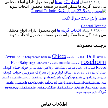
انتخاب گزینه ها
این محصول دارای انواع مختلفی
۱۸,۴۰۸,۰۰۰
تومان
می باشد. گزینه ها ممکن است در صفحه محصول انتخاب شوند
مینی واش 2715 جنرال تک...
General Technic
انتخاب گزینه ها
این محصول دارای انواع مختلفی
۹,۹۴۸,۰۰۰
تومان
می باشد. گزینه ها ممکن است در صفحه محصول انتخاب شوند
برچسب محصولات
Chicco
Dr Browns
Avent
babycocole
bebeko
BABE
cocalo
Die Ruhe
roseborn
Hero Baby
Johnson`s
mustela
Hipp
matilda
pampers
Rovco
حوله حمام کودک
اسباب بازی
تشک آنتی رفلاکس
بالش شیردهی
تشک لبه دار
سرلاک
سرویس خواب کودک
ساک لوازم نوزاد
خشک کن نوزاد
زیرانداز تعویض
شیشه شیر
شامپو کودک
سرویس غذاخوری
شیشه شیر اونت
قنداق
فلاسک آب
لیوان آموزشی کودک
سوییسی
قنداق فرنگی
قنداق چسبی
لوستر
مایع استریل
ملحفه
پوره میوه
پتو نوزاد
پستانک ارتودنسی
ضدنم
پتو نخی نوزاد
پرده اتاق کودک
پشه بند کودک
کودک
کرم مرطوب کودک
اطلاعات تماس