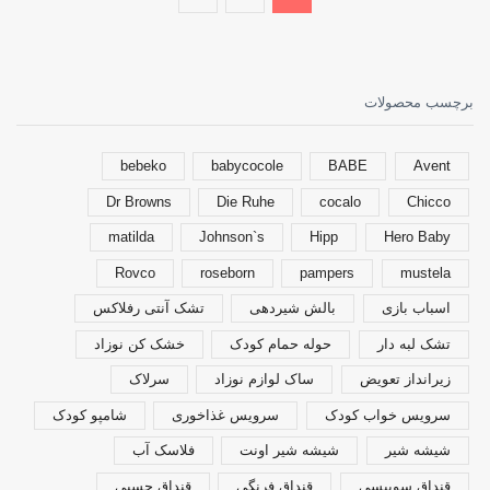
ها
ممکن
است
در
صفحه
برچسب محصولات
محصول
انتخاب
شوند
bebeko
babycocole
BABE
Avent
Dr Browns
Die Ruhe
cocalo
Chicco
matilda
Johnson`s
Hipp
Hero Baby
Rovco
roseborn
pampers
mustela
اسباب بازی
بالش شیردهی
تشک آنتی رفلاکس
تشک لبه دار
حوله حمام کودک
خشک کن نوزاد
زیرانداز تعویض
ساک لوازم نوزاد
سرلاک
سرویس خواب کودک
سرویس غذاخوری
شامپو کودک
شیشه شیر
شیشه شیر اونت
فلاسک آب
قنداق سوییسی
قنداق فرنگی
قنداق چسبی