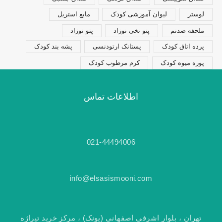
لوستر
لیوان آموزشی کودک
مایع استریل
ملحفه ضدنم
پتو نخی نوزاد
پتو نوزاد
پرده اتاق کودک
پستانک ارتودنسی
پشه بند کودک
پوره میوه کودک
کرم مرطوب کودک
اطلاعات تماس
021-44494006
info@elsasismooni.com
تهران ، بلوار اشرفی اصفهانی (پونک) ، مرکز خرید تیراژه