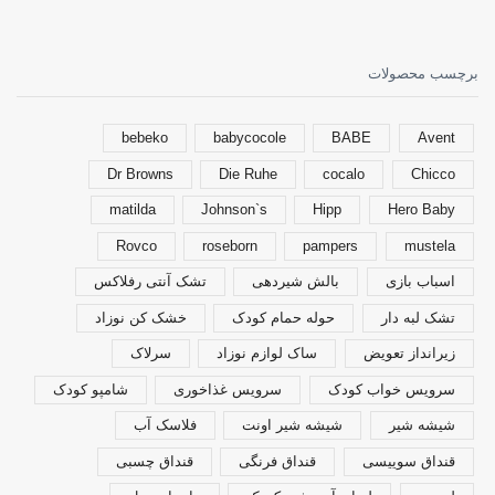
برچسب محصولات
bebeko
babycocole
BABE
Avent
Dr Browns
Die Ruhe
cocalo
Chicco
matilda
Johnson`s
Hipp
Hero Baby
Rovco
roseborn
pampers
mustela
اسباب بازی
بالش شیردهی
تشک آنتی رفلاکس
تشک لبه دار
حوله حمام کودک
خشک کن نوزاد
زیرانداز تعویض
ساک لوازم نوزاد
سرلاک
سرویس خواب کودک
سرویس غذاخوری
شامپو کودک
شیشه شیر
شیشه شیر اونت
فلاسک آب
قنداق سوییسی
قنداق فرنگی
قنداق چسبی