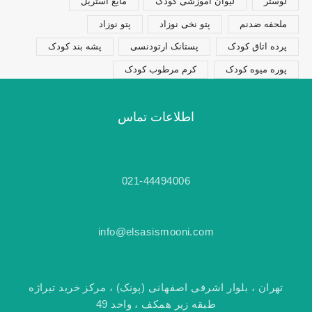
لوستر
لیوان آموزشی کودک
مایع استریل
ملحفه ضدنم
پتو نخی نوزاد
پتو نوزاد
پرده اتاق کودک
پستانک ارتودنسی
پشه بند کودک
پوره میوه کودک
کرم مرطوب کودک
اطلاعات تماس
021-44494006
info@elsasismooni.com
تهران ، بلوار اشرفی اصفهانی (پونک) ، مرکز خرید تیراژه
طبقه زیر همکف ، واحد 49