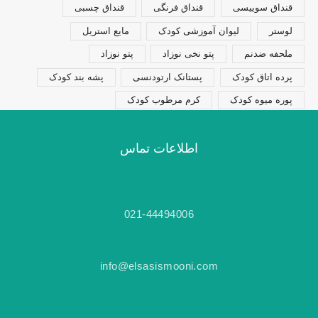
قنداق سوییسی
قنداق فرنگی
قنداق چسبی
لوستر
لیوان آموزشی کودک
مایع استریل
ملحفه ضدنم
پتو نخی نوزاد
پتو نوزاد
پرده اتاق کودک
پستانک ارتودنسی
پشه بند کودک
پوره میوه کودک
کرم مرطوب کودک
اطلاعات تماس
021-44494006
info@elsasismooni.com