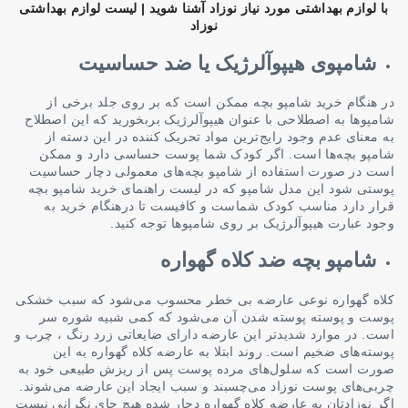
با لوازم بهداشتی مورد نیاز نوزاد آشنا شوید | لیست لوازم بهداشتی
نوزاد
شامپوی هیپوآلرژیک یا ضد حساسیت
در هنگام خرید شامپو بچه ممکن است که بر روی جلد برخی از
شامپوها به اصطلاحی با عنوان هیپوآلرژیک بربخورید که این اصطلاح
به معنای عدم وجود رایج‌ترین مواد تحریک کننده در این دسته از
شامپو بچه‌ها است. اگر کودک شما پوست حساسی دارد و ممکن
است در صورت استفاده از شامپو بچه‌های معمولی دچار حساسیت
پوستی شود این مدل شامپو که در لیست راهنمای خرید شامپو بچه
قرار دارد مناسب کودک شماست و کافیست تا درهنگام خرید به
وجود عبارت هیپوآلرژیک بر روی شامپوها توجه کنید.
شامپو بچه ضد کلاه گهواره
کلاه گهواره نوعی عارضه بی خطر محسوب می‌شود که سبب خشکی
پوست و پوسته پوسته شدن آن می‌شود که کمی شبیه شوره سر
است. در موارد شدیدتر این عارضه دارای ضایعاتی زرد رنگ ، چرب و
پوسته‌های ضخیم است. روند ابتلا به عارضه کلاه گهواره به این
صورت است که سلول‌های مرده پوست پس از ریزش طبیعی خود به
چربی‌های پوست نوزاد می‌چسبند و سبب ایجاد این عارضه می‌شوند.
اگر نوزادتان به عارضه کلاه گهواره دچار شده هیچ جای نگرانی نیست