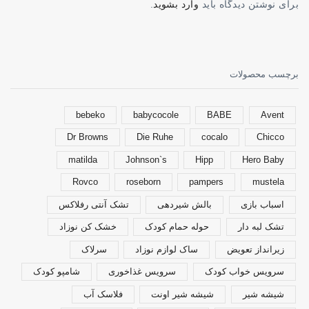
برای نوشتن دیدگاه باید
وارد بشوید
.
برچسب محصولات
bebeko
babycocole
BABE
Avent
Dr Browns
Die Ruhe
cocalo
Chicco
matilda
Johnson`s
Hipp
Hero Baby
Rovco
roseborn
pampers
mustela
اسباب بازی
بالش شیردهی
تشک آنتی رفلاکس
تشک لبه دار
حوله حمام کودک
خشک کن نوزاد
زیرانداز تعویض
ساک لوازم نوزاد
سرلاک
سرویس خواب کودک
سرویس غذاخوری
شامپو کودک
شیشه شیر
شیشه شیر اونت
فلاسک آب