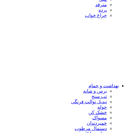
مترقد
پرده
چراغ خواب
بهداشت و حمام
برس و شانه
تب سنج
تبدیل توالت فرنگی
حوله
خشک کن
مسواک
خمیردندان
دستمال مرطوب