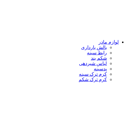
لوازم مادر
بالش بارداری
رابط سینه
شکم بند
لباس شیردهی
پدسینه
کرم ترک سینه
کرم ترک شکم