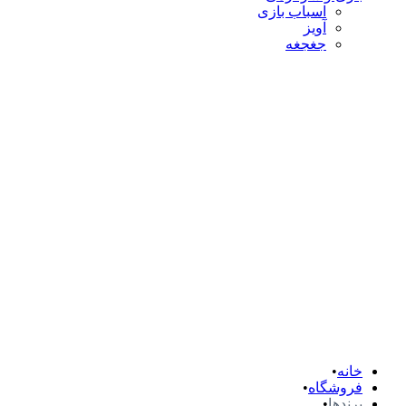
اسباب بازی
آویز
جغجغه
خانه
فروشگاه
برندها