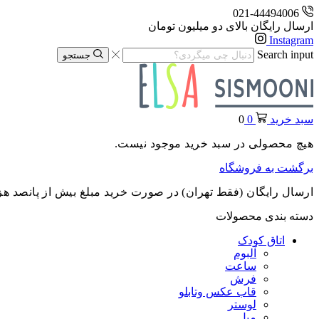
021-44494006
ارسال رایگان بالای دو میلیون تومان
Instagram
Search input
جستجو
سبد خرید
0
0
هیچ محصولی در سبد خرید موجود نیست.
برگشت به فروشگاه
ارسال رایگان (فقط تهران) در صورت خرید مبلغ بیش از پانصد هز
دسته بندی محصولات
اتاق کودک
آلبوم
ساعت
فرش
قاب عکس وتابلو
لوستر
مبل