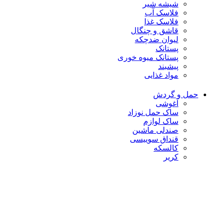
شیشه شیر
فلاسک آب
فلاسک غذا
قاشق و چنگال
لیوان ضدچکه
پستانک
پستانک میوه خوری
پیشبند
مواد غذایی
حمل و گردش
آغوشی
ساک حمل نوزاد
ساک لوازم
صندلی ماشین
قنداق سوییسی
کالسکه
کریر