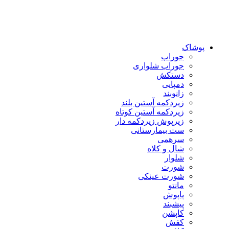
پوشاک
جوراب
جوراب شلواری
دستکش
دمپایی
زانوبند
زیردکمه آستین بلند
زیردکمه آستین کوتاه
زیرپوش زیردکمه دار
ست بیمارستانی
سرهمی
شال و کلاه
شلوار
شورت
شورت عینکی
مانتو
پاپوش
پیشبند
کاپشن
کفش