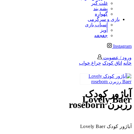
غلت گیر
پشه بند
گهواره
بازی و سرگرمی
اسباب بازی
آویز
جغجغه
Instagram
ورود / عضویت
خانه
اتاق کودک
چراغ خواب
آباژور کودک
Lovely Baer
رزبرن roseborn
آباژور کودک Lovely Baer