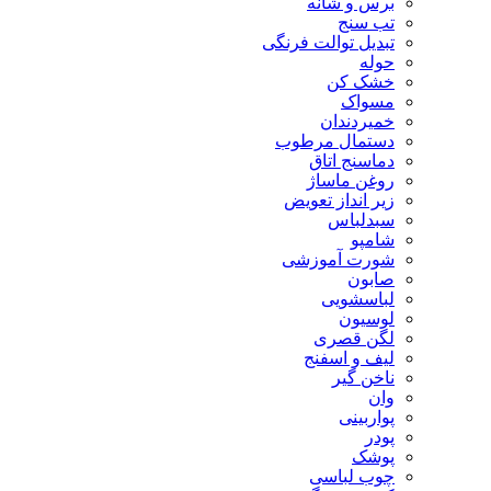
برس و شانه
تب سنج
تبدیل توالت فرنگی
حوله
خشک کن
مسواک
خمیردندان
دستمال مرطوب
دماسنج اتاق
روغن ماساژ
زیر انداز تعویض
سبدلباس
شامپو
شورت آموزشی
صابون
لباسشویی
لوسیون
لگن قصری
لیف و اسفنج
ناخن گیر
وان
پواربینی
پودر
پوشک
چوب لباسی