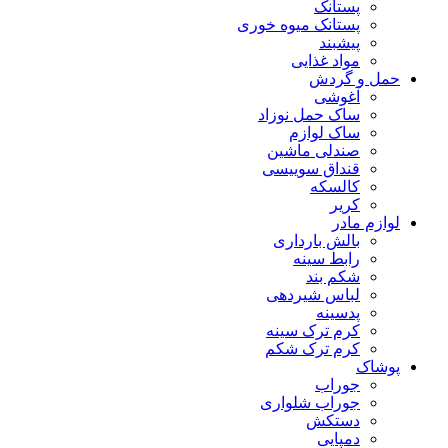
پستانک
پستانک میوه خوری
پیشبند
مواد غذایی
حمل و گردش
آغوشی
ساک حمل نوزاد
ساک لوازم
صندلی ماشین
قنداق سوییسی
کالسکه
کریر
لوازم مادر
بالش بارداری
رابط سینه
شکم بند
لباس شیردهی
پدسینه
کرم ترک سینه
کرم ترک شکم
پوشاک
جوراب
جوراب شلواری
دستکش
دمپایی