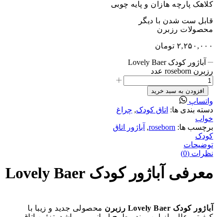
کلاهک پارچه هازان و پایه چوبی
قابل ست شدن با دیگر
محصولات رزبرن
۲,۲۵۰,۰۰۰
تومان
آباژور کودک Lovely Baer
رزبرن roseborn عدد
افزودن به سبد خرید
واتساپ
دسته بندی ها:
اتاق کودک
,
چراغ
خواب
برچسب ها:
roseborn
,
آباژور اتاق
کودک
توضیحات
نظرات (0)
معرفی آباژور کودک Lovely Baer
آباژور کودک Lovely Baer رزبرن
محصولی جدید و زیبا با
کیفیتی عالی از این برند مطرح ایرانی می باشد. تزئین اتاق