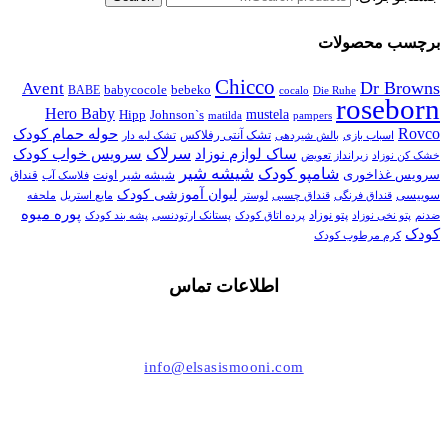
برچسب محصولات
Chicco
Dr Browns
Avent
babycocole
bebeko
BABE
cocalo
Die Ruhe
roseborn
Hero Baby
Johnson`s
mustela
Hipp
matilda
pampers
Rovco
حوله حمام کودک
اسباب بازی
تشک آنتی رفلاکس
بالش شیردهی
تشک لبه دار
سرلاک
سرویس خواب کودک
ساک لوازم نوزاد
خشک کن نوزاد
زیرانداز تعویض
شیشه شیر
شامپو کودک
سرویس غذاخوری
شیشه شیر اونت
قنداق
فلاسک آب
لیوان آموزشی کودک
سوییسی
قنداق فرنگی
قنداق چسبی
لوستر
مایع استریل
ملحفه
پوره میوه
پتو نوزاد
پستانک ارتودنسی
ضدنم
پتو نخی نوزاد
پرده اتاق کودک
پشه بند کودک
کودک
کرم مرطوب کودک
اطلاعات تماس
021-44494006
info@elsasismooni.com
تهران ، بلوار اشرفی اصفهانی (پونک) ، مرکز خرید تیراژه
طبقه زیر همکف ، واحد 49