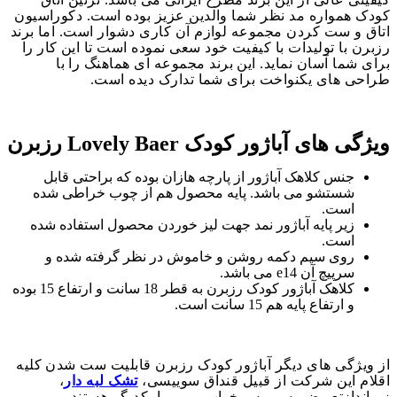
کودک همواره مد نظر شما والدین عزیز بوده است. دکوراسیون
اتاق و ست کردن مجموعه لوازم آن کاری دشوار است. اما برند
رزبرن با تولیدات با کیفیت خود سعی نموده است تا این کار را
برای شما آسان نماید. این برند مجموعه ای هماهنگ را با
طراحی های یکنواخت برای شما تدارک دیده است.
ویژگی های آباژور کودک Lovely Baer رزبرن
جنس کلاهک آباژور از پارچه هازان بوده که براحتی قابل
شستشو می باشد. پایه محصول هم از چوب خراطی شده
است.
زیر پایه آباژور نمد جهت لیز خوردن محصول استفاده شده
است.
روی سیم دکمه روشن و خاموش در نظر گرفته شده و
سرپیچ آن e14 می باشد.
کلاهک آباژور کودک رزبرن به قطر 18 سانت و ارتفاع 15 بوده
و ارتفاع پایه هم 15 سانت است.
از ویژگی های دیگر آباژور کودک رزبرن قابلیت ست شدن کلیه
اقلام این شرکت از قبیل قنداق سوییسی،
تشک لبه دار
،
زیراندازتعویض، سرویس خواب، و … با یکدیگر هستند.