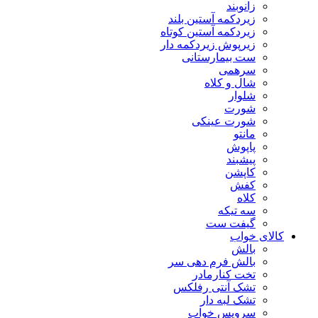
زانوبند
زیردکمه آستین بلند
زیردکمه آستین کوتاه
زیرپوش زیردکمه دار
ست بیمارستانی
سرهمی
شال و کلاه
شلوار
شورت
شورت عینکی
مانتو
پاپوش
پیشبند
کاپشن
کفش
کلاه
سه تیکه
گیفت ست
کالای خواب
بالش
بالش فرم دهی سر
تخت کنارمادر
تشک آنتی رفلکس
تشک لبه دار
سرویس خواب