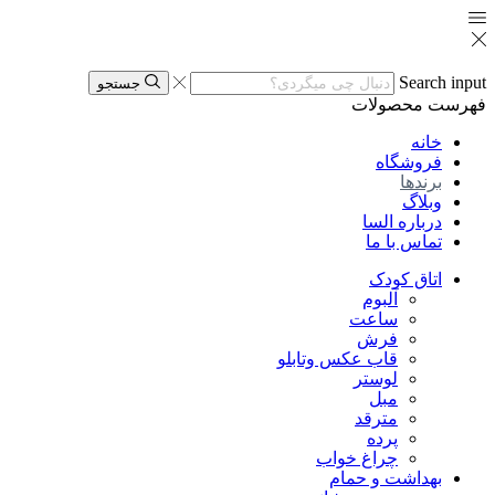
Search input
جستجو
فهرست
محصولات
خانه
فروشگاه
برندها
وبلاگ
درباره السا
تماس با ما
اتاق کودک
آلبوم
ساعت
فرش
قاب عکس وتابلو
لوستر
مبل
مترقد
پرده
چراغ خواب
بهداشت و حمام