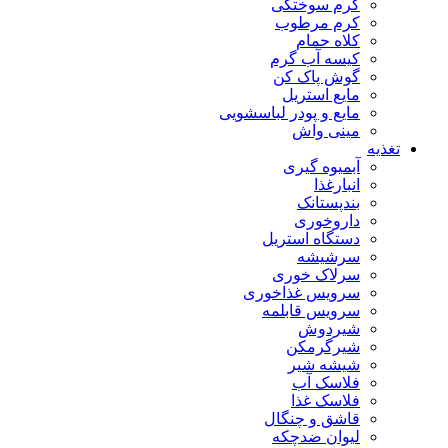
کرم سوختگی
کرم مرطوب
کلاه حمام
کیسه آب گرم
گوش پاک کن
مایع استریل
مایع و پودر لباسشویی
مینی واش
تغذیه
آبمیوه گیری
انبارغذا
بندپستانک
داروخوری
دستگاه استریل
سرشیشه
سرلاک خوری
سرویس غذاخوری
سرویس قابلمه
شیردوش
شیرگرمکن
شیشه شیر
فلاسک آب
فلاسک غذا
قاشق و چنگال
لیوان ضدچکه