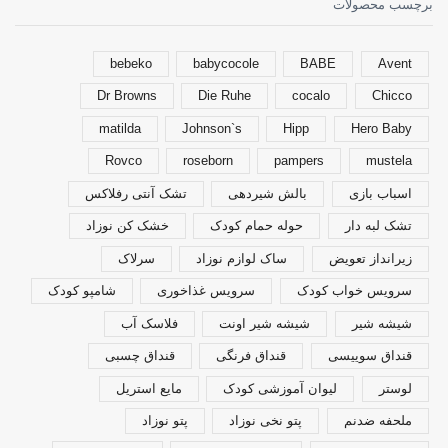
برچسب محصولات
bebeko
babycocole
BABE
Avent
Dr Browns
Die Ruhe
cocalo
Chicco
matilda
Johnson`s
Hipp
Hero Baby
Rovco
roseborn
pampers
mustela
اسباب بازی
بالش شیردهی
تشک آنتی رفلاکس
تشک لبه دار
حوله حمام کودک
خشک کن نوزاد
زیرانداز تعویض
ساک لوازم نوزاد
سرلاک
سرویس خواب کودک
سرویس غذاخوری
شامپو کودک
شیشه شیر
شیشه شیر اونت
فلاسک آب
قنداق سوییسی
قنداق فرنگی
قنداق چسبی
لوستر
لیوان آموزشی کودک
مایع استریل
ملحفه ضدنم
پتو نخی نوزاد
پتو نوزاد