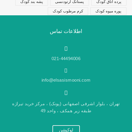
پرده اتاق کودک
پستانک ارتودنسی
پشه بند کودک
پوره میوه کودک
کرم مرطوب کودک
اطلاعات تماس
021-44494006
info@elsasismooni.com
تهران ، بلوار اشرفی اصفهانی (پونک) ، مرکز خرید تیراژه
طبقه زیر همکف ، واحد 49
لوکیشن