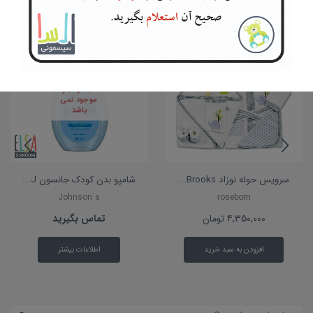
محصولات مرتبط
در انبار
موجود نمی
باشد
سرویس حوله نوزاد Brooks...
شامپو بدن کودک جانسون J...
Johnson`s
roseborn
۴,۳۵۰,۰۰۰
تومان
تماس بگیرید
افزودن به سبد خرید
اطلاعات بیشتر