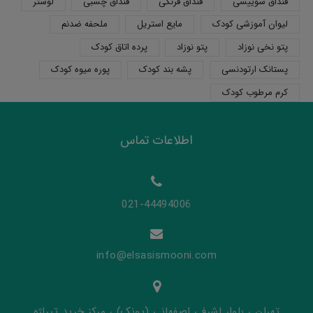
قنداق سوییسی
قنداق فرنگی
قنداق چسبی
لوستر
لیوان آموزشی کودک
مایع استریل
ملحفه ضدنم
پتو نخی نوزاد
پتو نوزاد
پرده اتاق کودک
پستانک ارتودنسی
پشه بند کودک
پوره میوه کودک
کرم مرطوب کودک
اطلاعات تماس
021-44494006
info@elsasismooni.com
تهران ، بلوار اشرفی اصفهانی (پونک) ، مرکز خرید تیراژه