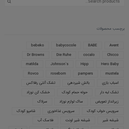
برچسب محصولات
bebeko
babycocole
BABE
Avent
Dr Browns
Die Ruhe
cocalo
Chicco
matilda
Johnson`s
Hipp
Hero Baby
Rovco
roseborn
pampers
mustela
اسباب بازی
بالش شیردهی
تشک آنتی رفلاکس
تشک لبه دار
حوله حمام کودک
خشک کن نوزاد
زیرانداز تعویض
ساک لوازم نوزاد
سرلاک
سرویس خواب کودک
سرویس غذاخوری
شامپو کودک
شیشه شیر
شیشه شیر اونت
فلاسک آب