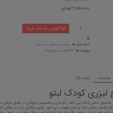
۲,۸۵۰,۰۰۰
تومان
افزودن به سبد خرید
دسته بندی ها:
بهداشت و حمام
,
تب سنج
برچسب ها:
LEBTO
,
تب سنج کودک
توضیحات
نظرات (0)
لیزری کودک لبتو
 محصول کشور ایتالیا می باشد. کودکان و بخصوص نوزادان در مقابل عوامل 
ریعا واکنش نشان داده و دچار عفونت می شود. اولین واکنش بدن در مقابل آل
یار مضر است و در درجات بالا منجر به تشنج و آسیب های مغزی می شود. بنابر