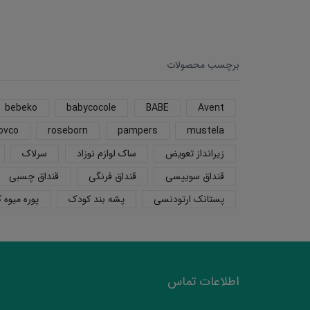
برچسب محصولات
bebeko
babycocole
BABE
Avent
ovco
roseborn
pampers
mustela
زیرانداز تعویض
ساک لوازم نوزاد
سرلاک
قنداق سوییسی
قنداق فرنگی
قنداق چسبی
پستانک ارتودنسی
پشه بند کودک
پوره میوه 
اطلاعات تماس