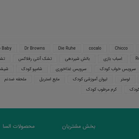
o Baby
Dr Browns
Die Ruhe
cocalo
Chicco
R
اسباب بازی
بالش شیردهی
تشک آنتی رفلاکس
تشک
سرویس خواب کودک
سرویس غذاخوری
شامپو کودک
شیشه
لوستر
لیوان آموزشی کودک
مایع استریل
ملحفه ضدنم
کودک
کرم مرطوب کودک
بخش مشتریان
محصولات السا