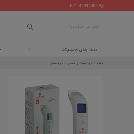
ارسال رایگان بالای دو میلیون تومان
021-44494006
خ
دسته بندی محصولات
خانه
بهداشت و حمام
تب سنج