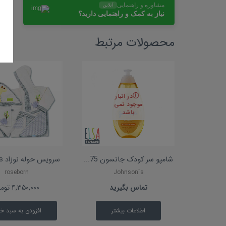
مشاوره و راهنمایی
آنلاین
نیاز به کمک و راهنمایی دارید؟
محصولات مرتبط
در انبار
موجود نمی
باشد
شامپو سر کودک جانسون 75...
سرویس حوله نوزاد Brooks...
roseborn
Johnson`s
تماس بگیرید
۴,۳۵۰,۰۰۰
توما
اطلاعات بیشتر
افزودن به سبد خ