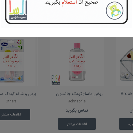
در انبار
در انبار
موجود نمی
موجود نمی
باشد
باشد
روغن ماساژ کودک جانسون ...
برس و شانه کودک سیکو i
Others
Johnson`s
ن
تماس بگیرید
اطلاعات بیشتر
رید
اطلاعات بیشتر