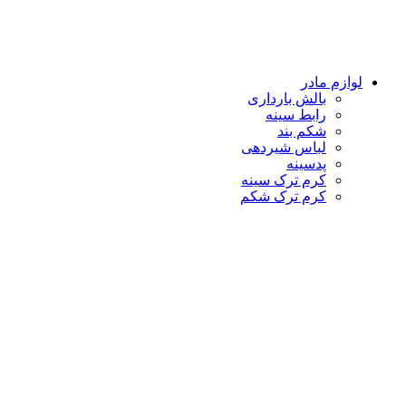
لوازم مادر
بالش بارداری
رابط سینه
شکم بند
لباس شیردهی
پدسینه
کرم ترک سینه
کرم ترک شکم