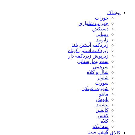
پوشاک
جوراب
جوراب شلواری
دستکش
دمپایی
زانوبند
زیردکمه آستین بلند
زیردکمه آستین کوتاه
زیرپوش زیردکمه دار
ست بیمارستانی
سرهمی
شال و کلاه
شلوار
شورت
شورت عینکی
مانتو
پاپوش
پیشبند
کاپشن
کفش
کلاه
سه تیکه
گیفت ست
کالای خواب