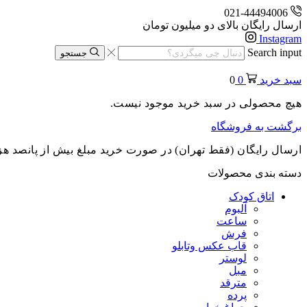
021-44494006
ارسال رایگان بالای دو میلیون تومان
Instagram
Search input
جستجو
سبد خرید
0
0
هیچ محصولی در سبد خرید موجود نیست.
برگشت به فروشگاه
ارسال رایگان (فقط تهران) در صورت خرید مبلغ بیش از پانصد هز
دسته بندی محصولات
اتاق کودک
آلبوم
ساعت
فرش
قاب عکس وتابلو
لوستر
مبل
مترقد
پرده