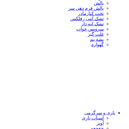
بالش
بالش فرم دهی سر
تخت کنارمادر
تشک آنتی رفلکس
تشک لبه دار
سرویس خواب
غلت گیر
پشه بند
گهواره
بازی و سرگرمی
اسباب بازی
آویز
جغجغه