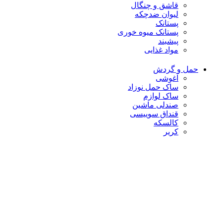
قاشق و چنگال
لیوان ضدچکه
پستانک
پستانک میوه خوری
پیشبند
مواد غذایی
حمل و گردش
آغوشی
ساک حمل نوزاد
ساک لوازم
صندلی ماشین
قنداق سوییسی
کالسکه
کریر