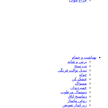
چراغ خواب
بهداشت و حمام
برس و شانه
تب سنج
تبدیل توالت فرنگی
حوله
خشک کن
مسواک
خمیردندان
دستمال مرطوب
دماسنج اتاق
روغن ماساژ
زیر انداز تعویض