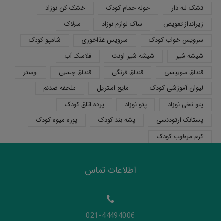
تشک لبه دار
حوله حمام کودک
خشک کن نوزاد
زیرانداز تعویض
ساک لوازم نوزاد
سرلاک
سرویس خواب کودک
سرویس غذاخوری
شامپو کودک
شیشه شیر
شیشه شیر اونت
فلاسک آب
قنداق سوییسی
قنداق فرنگی
قنداق چسبی
لوستر
لیوان آموزشی کودک
مایع استریل
ملحفه ضدنم
پتو نخی نوزاد
پتو نوزاد
پرده اتاق کودک
پستانک ارتودنسی
پشه بند کودک
پوره میوه کودک
کرم مرطوب کودک
اطلاعات تماس
021-44494006