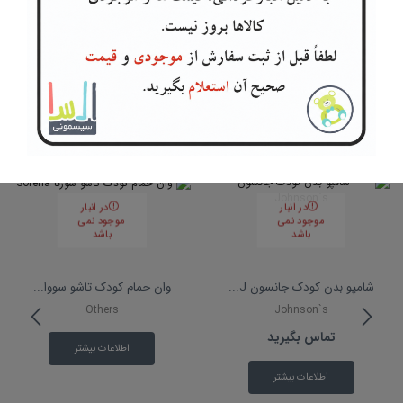
مشاوره و راهنمایی
آنلاین
نیاز به کمک و راهنمایی دارید؟
محصولات مرتبط
در انبار
در انبار
موجود نمی
موجود نمی
باشد
باشد
شامپو بدن کودک جانسون J...
وان حمام کودک تاشو سووا...
Others
Johnson`s
تماس بگیرید
اطلاعات بیشتر
اطلاعات بیشتر