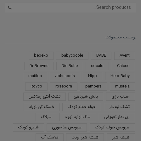
برچسب محصولات
bebeko
babycocole
BABE
Avent
Dr Browns
Die Ruhe
cocalo
Chicco
matilda
Johnson`s
Hipp
Hero Baby
Rovco
roseborn
pampers
mustela
اسباب بازی
بالش شیردهی
تشک آنتی رفلاکس
تشک لبه دار
حوله حمام کودک
خشک کن نوزاد
زیرانداز تعویض
ساک لوازم نوزاد
سرلاک
سرویس خواب کودک
سرویس غذاخوری
شامپو کودک
شیشه شیر
شیشه شیر اونت
فلاسک آب