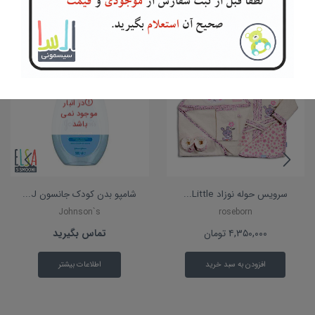
محصولات مرتبط
در انبار
موجود نمی
باشد
سرویس حوله نوزاد Little...
شامپو بدن کودک جانسون J...
Johnson`s
roseborn
۴,۳۵۰,۰۰۰
تومان
تماس بگیرید
افزودن به سبد خرید
اطلاعات بیشتر