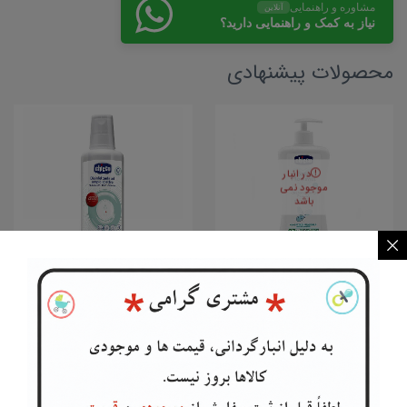
مشاوره و راهنمایی
آنلاین
نیاز به کمک و راهنمایی دارید؟
محصولات پیشنهادی
در انبار
موجود نمی
باشد
لوسیون بدن کودک چیکو ار...
مایع استریل چیکو 1لیتری...
Chicco
Chicco
تماس بگیرید
۱,۳۰۰,۰۰۰
تومان
اطلاعات بیشتر
افزودن به سبد خرید