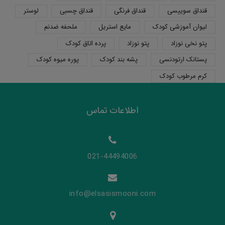
قنداق سوییسی
قنداق فرنگی
قنداق چسبی
لوستر
لیوان آموزشی کودک
مایع استریل
ملحفه ضدنم
پتو نخی نوزاد
پتو نوزاد
پرده اتاق کودک
پستانک ارتودنسی
پشه بند کودک
پوره میوه کودک
کرم مرطوب کودک
اطلاعات تماس
021-44494006
info@elsasismooni.com