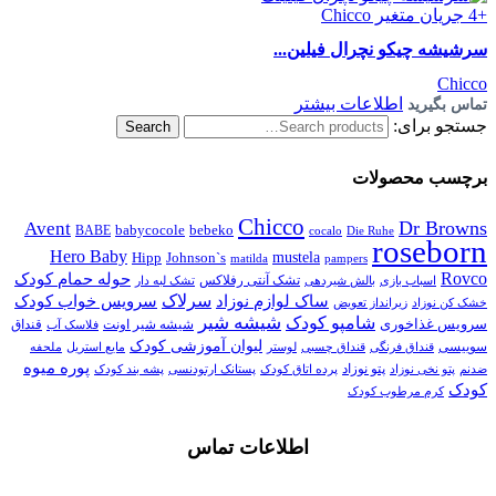
سرشیشه چیکو نچرال فیلین...
Chicco
اطلاعات بیشتر
تماس بگیرید
جستجو برای:
Search
برچسب محصولات
Chicco
Dr Browns
Avent
babycocole
bebeko
BABE
cocalo
Die Ruhe
roseborn
Hero Baby
Johnson`s
mustela
Hipp
matilda
pampers
Rovco
حوله حمام کودک
اسباب بازی
تشک آنتی رفلاکس
بالش شیردهی
تشک لبه دار
سرلاک
سرویس خواب کودک
ساک لوازم نوزاد
خشک کن نوزاد
زیرانداز تعویض
شیشه شیر
شامپو کودک
سرویس غذاخوری
شیشه شیر اونت
قنداق
فلاسک آب
لیوان آموزشی کودک
سوییسی
قنداق فرنگی
قنداق چسبی
لوستر
مایع استریل
ملحفه
پوره میوه
پتو نوزاد
پستانک ارتودنسی
ضدنم
پتو نخی نوزاد
پرده اتاق کودک
پشه بند کودک
کودک
کرم مرطوب کودک
اطلاعات تماس