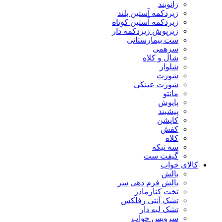
زانوبند
زیردکمه آستین بلند
زیردکمه آستین کوتاه
زیرپوش زیردکمه دار
ست بیمارستانی
سرهمی
شال و کلاه
شلوار
شورت
شورت عینکی
مانتو
پاپوش
پیشبند
کاپشن
کفش
کلاه
سه تیکه
گیفت ست
کالای خواب
بالش
بالش فرم دهی سر
تخت کنارمادر
تشک آنتی رفلکس
تشک لبه دار
سرویس خواب