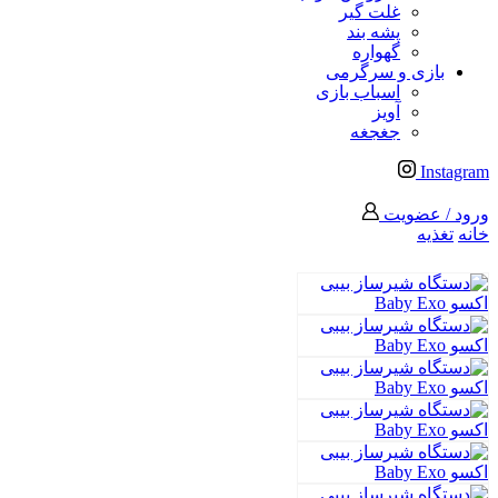
غلت گیر
پشه بند
گهواره
بازی و سرگرمی
اسباب بازی
آویز
جغجغه
Instagram
ورود / عضویت
خانه
تغذیه