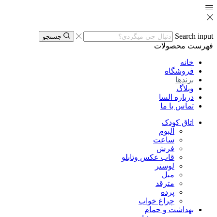
Search input
جستجو
فهرست
محصولات
خانه
فروشگاه
برندها
وبلاگ
درباره السا
تماس با ما
اتاق کودک
آلبوم
ساعت
فرش
قاب عکس وتابلو
لوستر
مبل
مترقد
پرده
چراغ خواب
بهداشت و حمام