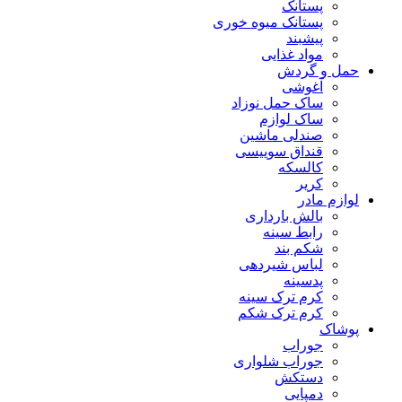
پستانک
پستانک میوه خوری
پیشبند
مواد غذایی
حمل و گردش
آغوشی
ساک حمل نوزاد
ساک لوازم
صندلی ماشین
قنداق سوییسی
کالسکه
کریر
لوازم مادر
بالش بارداری
رابط سینه
شکم بند
لباس شیردهی
پدسینه
کرم ترک سینه
کرم ترک شکم
پوشاک
جوراب
جوراب شلواری
دستکش
دمپایی