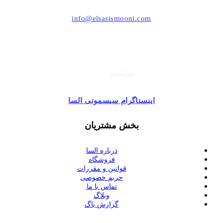
021-44494006
info@elsasismooni.com
تهران ، بلوار اشرفی اصفهانی (پونک) ، مرکز خرید تیراژه
طبقه زیر همکف ، واحد 49
لوکیشن
اینستاگرام سیسمونی السا
بخش مشتریان
درباره السا
فروشگاه
قوانین و مقررات
حریم خصوصی
تماس با ما
وبلاگ
گزارش باگ