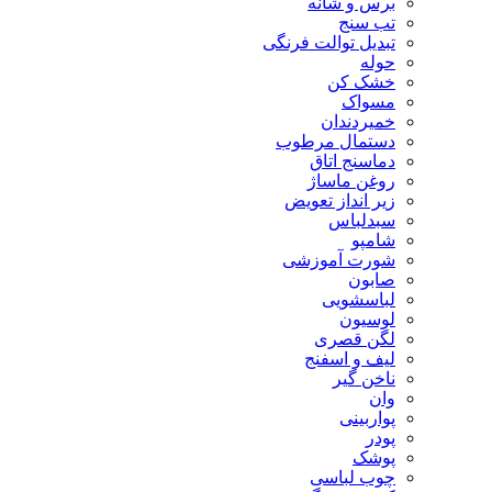
برس و شانه
تب سنج
تبدیل توالت فرنگی
حوله
خشک کن
مسواک
خمیردندان
دستمال مرطوب
دماسنج اتاق
روغن ماساژ
زیر انداز تعویض
سبدلباس
شامپو
شورت آموزشی
صابون
لباسشویی
لوسیون
لگن قصری
لیف و اسفنج
ناخن گیر
وان
پواربینی
پودر
پوشک
چوب لباسی