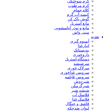
کرم سوختگی
کرم مرطوب
کلاه حمام
کیسه آب گرم
گوش پاک کن
مایع استریل
مایع و پودر لباسشویی
مینی واش
تغذیه
آبمیوه گیری
انبارغذا
بندپستانک
داروخوری
دستگاه استریل
سرشیشه
سرلاک خوری
سرویس غذاخوری
سرویس قابلمه
شیردوش
شیرگرمکن
شیشه شیر
فلاسک آب
فلاسک غذا
قاشق و چنگال
لیوان ضدچکه