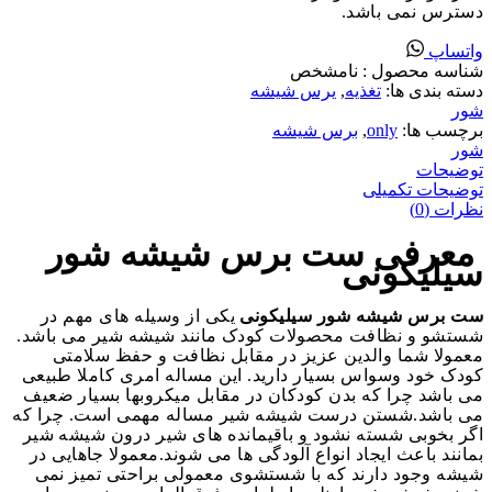
دسترس نمی باشد.
واتساپ
شناسه محصول :
نامشخص
دسته بندی ها:
تغذیه
,
یرس شیشه
شور
برچسب ها:
only
,
برس شیشه
شور
توضیحات
توضیحات تکمیلی
نظرات (0)
معرفی ست برس شیشه شور
سیلیکونی
ست برس شیشه شور سیلیکونی
یکی از وسیله های مهم در
شستشو و نظافت محصولات کودک مانند شیشه شیر می باشد.
معمولا شما والدین عزیز در مقابل نظافت و حفظ سلامتی
کودک خود وسواس بسیار دارید. این مساله امری کاملا طبیعی
می باشد چرا که بدن کودکان در مقابل میکروبها بسیار ضعیف
می باشد.شستن درست شیشه شیر مساله مهمی است. چرا که
اگر بخوبی شسته نشود و باقیمانده های شیر درون شیشه شیر
بمانند باعث ایجاد انواع آلودگی ها می شوند.معمولا جاهایی در
شیشه وجود دارند که با شستشوی معمولی براحتی تمیز نمی