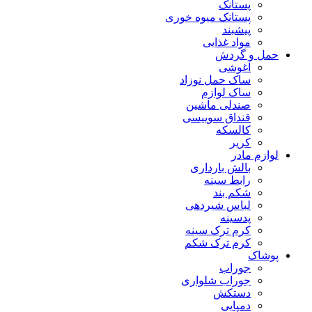
پستانک
پستانک میوه خوری
پیشبند
مواد غذایی
حمل و گردش
آغوشی
ساک حمل نوزاد
ساک لوازم
صندلی ماشین
قنداق سوییسی
کالسکه
کریر
لوازم مادر
بالش بارداری
رابط سینه
شکم بند
لباس شیردهی
پدسینه
کرم ترک سینه
کرم ترک شکم
پوشاک
جوراب
جوراب شلواری
دستکش
دمپایی