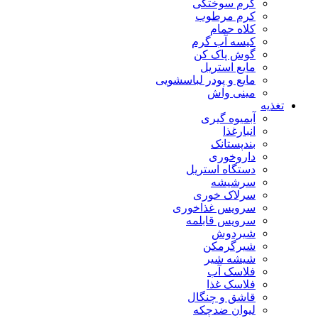
کرم سوختگی
کرم مرطوب
کلاه حمام
کیسه آب گرم
گوش پاک کن
مایع استریل
مایع و پودر لباسشویی
مینی واش
تغذیه
آبمیوه گیری
انبارغذا
بندپستانک
داروخوری
دستگاه استریل
سرشیشه
سرلاک خوری
سرویس غذاخوری
سرویس قابلمه
شیردوش
شیرگرمکن
شیشه شیر
فلاسک آب
فلاسک غذا
قاشق و چنگال
لیوان ضدچکه