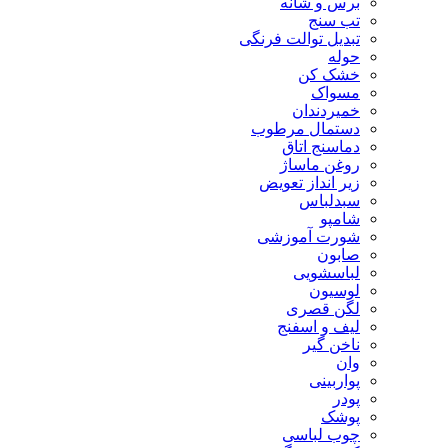
برس و شانه
تب سنج
تبدیل توالت فرنگی
حوله
خشک کن
مسواک
خمیردندان
دستمال مرطوب
دماسنج اتاق
روغن ماساژ
زیر انداز تعویض
سبدلباس
شامپو
شورت آموزشی
صابون
لباسشویی
لوسیون
لگن قصری
لیف و اسفنج
ناخن گیر
وان
پواربینی
پودر
پوشک
چوب لباسی