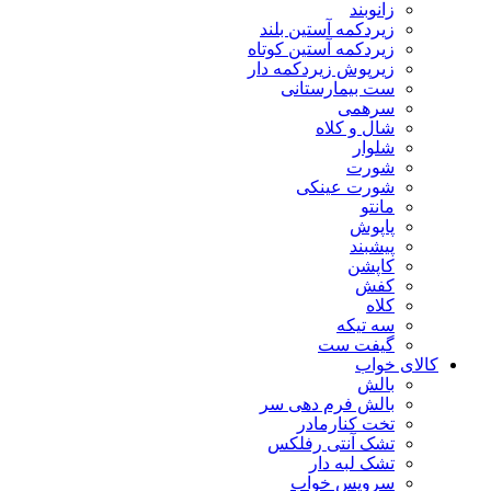
زانوبند
زیردکمه آستین بلند
زیردکمه آستین کوتاه
زیرپوش زیردکمه دار
ست بیمارستانی
سرهمی
شال و کلاه
شلوار
شورت
شورت عینکی
مانتو
پاپوش
پیشبند
کاپشن
کفش
کلاه
سه تیکه
گیفت ست
کالای خواب
بالش
بالش فرم دهی سر
تخت کنارمادر
تشک آنتی رفلکس
تشک لبه دار
سرویس خواب