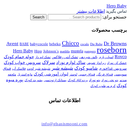
Hero Baby
اطلاعات بیشتر
تماس بگیرید
جستجو برای:
Search
برچسب محصولات
Chicco
Dr Browns
Avent
babycocole
bebeko
BABE
cocalo
Die Ruhe
roseborn
Hero Baby
Johnson`s
mustela
Hipp
matilda
pampers
Rovco
حوله حمام کودک
اسباب بازی
تشک آنتی رفلاکس
بالش شیردهی
تشک لبه دار
سرلاک
سرویس خواب کودک
ساک لوازم نوزاد
خشک کن نوزاد
زیرانداز تعویض
شیشه شیر
شامپو کودک
سرویس غذاخوری
شیشه شیر اونت
قنداق
فلاسک آب
لیوان آموزشی کودک
سوییسی
قنداق فرنگی
قنداق چسبی
لوستر
مایع استریل
ملحفه
پوره میوه
پتو نوزاد
پستانک ارتودنسی
ضدنم
پتو نخی نوزاد
پرده اتاق کودک
پشه بند کودک
کودک
کرم مرطوب کودک
اطلاعات تماس
021-44494006
info@elsasismooni.com