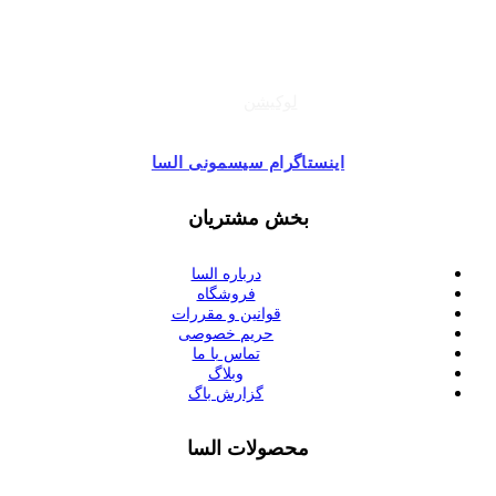
تهران ، بلوار اشرفی اصفهانی (پونک) ، مرکز خرید تیراژه
طبقه زیر همکف ، واحد 49
لوکیشن
اینستاگرام سیسمونی السا
بخش مشتریان
درباره السا
فروشگاه
قوانین و مقررات
حریم خصوصی
تماس با ما
وبلاگ
گزارش باگ
محصولات السا