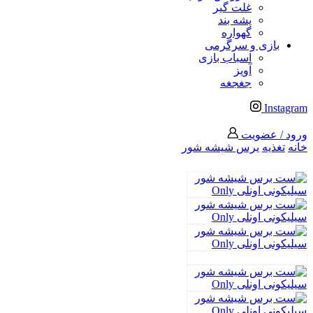
غلت گیر
پشه بند
گهواره
بازی و سرگرمی
اسباب بازی
آویز
جغجغه
Instagram
ورود / عضویت
خانه
تغذیه
یرس شیشه شور