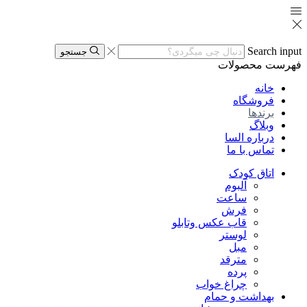
Search input
جستجو
فهرست
محصولات
خانه
فروشگاه
برندها
وبلاگ
درباره السا
تماس با ما
اتاق کودک
آلبوم
ساعت
فرش
قاب عکس وتابلو
لوستر
مبل
مترقد
پرده
چراغ خواب
بهداشت و حمام