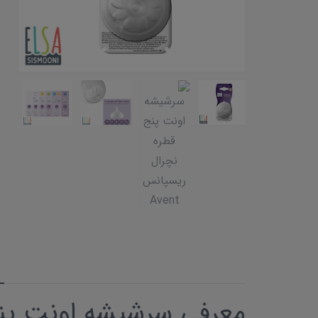
معرفی سرشیشه اونت پن