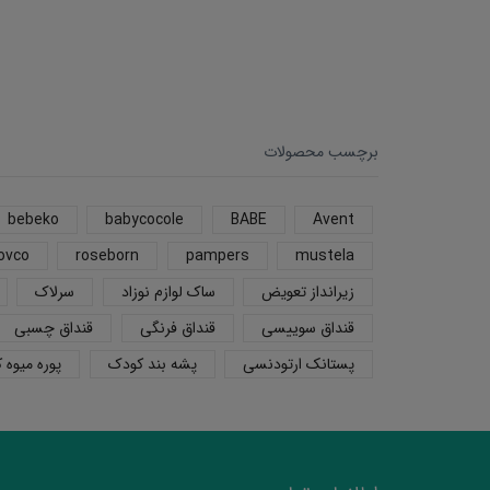
برچسب محصولات
bebeko
babycocole
BABE
Avent
ovco
roseborn
pampers
mustela
زیرانداز تعویض
ساک لوازم نوزاد
سرلاک
قنداق سوییسی
قنداق فرنگی
قنداق چسبی
پستانک ارتودنسی
پشه بند کودک
پوره میوه 