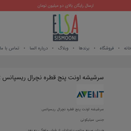
ارسال رایگان بالای دو میلیون تومان
انه
فروشگاه
برندها
وبلاگ
درباره السا
تماس با ما
سرشیشه اونت پنج قطره نچرال ریسپانس Avent
سرشیشه اونت پنج قطره نچرال ریسپانس
جنس سیلیکونی
جریان سریع مناسب نوزادان از شش ماهگی به بعد