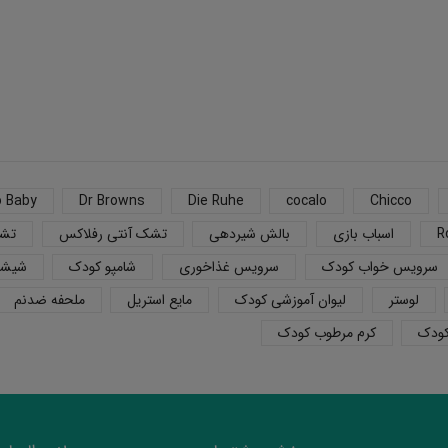
o Baby
Dr Browns
Die Ruhe
cocalo
Chicco
R
اسباب بازی
بالش شیردهی
تشک آنتی رفلاکس
تشک
سرویس خواب کودک
سرویس غذاخوری
شامپو کودک
شیشه
لوستر
لیوان آموزشی کودک
مایع استریل
ملحفه ضدنم
کودک
کرم مرطوب کودک