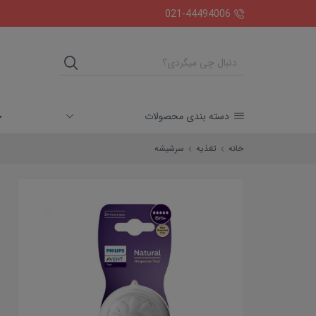
ارسال رایگان بالای دو میلیون تومان
021-44494006
خ
دسته بندی محصولات
خانه
تغذیه
سرشیشه