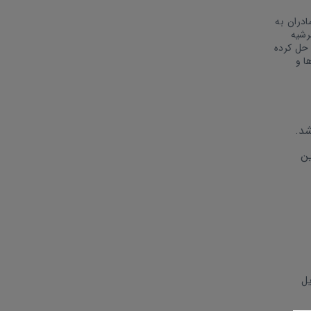
دران به
رشیه
 حل کرده
ا و
شد.
ین
ل