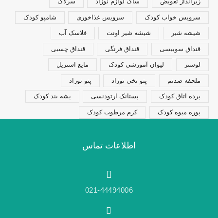
زیرانداز تعویض
ساک لوازم نوزاد
سرلاک
سرویس خواب کودک
سرویس غذاخوری
شامپو کودک
شیشه شیر
شیشه شیر اونت
فلاسک آب
قنداق سوییسی
قنداق فرنگی
قنداق چسبی
لوستر
لیوان آموزشی کودک
مایع استریل
ملحفه ضدنم
پتو نخی نوزاد
پتو نوزاد
پرده اتاق کودک
پستانک ارتودنسی
پشه بند کودک
پوره میوه کودک
کرم مرطوب کودک
اطلاعات تماس
021-44494006