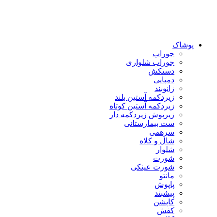
پوشاک
جوراب
جوراب شلواری
دستکش
دمپایی
زانوبند
زیردکمه آستین بلند
زیردکمه آستین کوتاه
زیرپوش زیردکمه دار
ست بیمارستانی
سرهمی
شال و کلاه
شلوار
شورت
شورت عینکی
مانتو
پاپوش
پیشبند
کاپشن
کفش