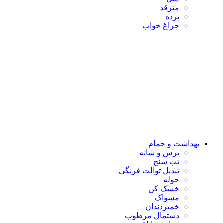
مترقد
پرده
چراغ خواب
بهداشت و حمام
برس و شانه
تب سنج
تبدیل توالت فرنگی
حوله
خشک کن
مسواک
خمیردندان
دستمال مرطوب