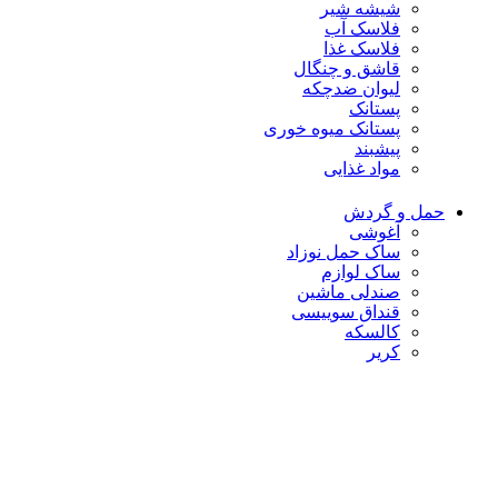
شیشه شیر
فلاسک آب
فلاسک غذا
قاشق و چنگال
لیوان ضدچکه
پستانک
پستانک میوه خوری
پیشبند
مواد غذایی
حمل و گردش
آغوشی
ساک حمل نوزاد
ساک لوازم
صندلی ماشین
قنداق سوییسی
کالسکه
کریر