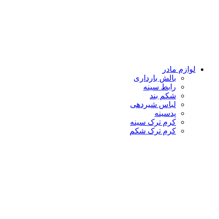
لوازم مادر
بالش بارداری
رابط سینه
شکم بند
لباس شیردهی
پدسینه
کرم ترک سینه
کرم ترک شکم