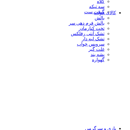
کلاه
سه تیکه
گیفت ست
کالای خواب
بالش
بالش فرم دهی سر
تخت کنارمادر
تشک آنتی رفلکس
تشک لبه دار
سرویس خواب
غلت گیر
پشه بند
گهواره
بازی و سرگرمی