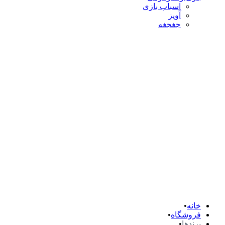
اسباب بازی
آویز
جغجغه
خانه
فروشگاه
برندها