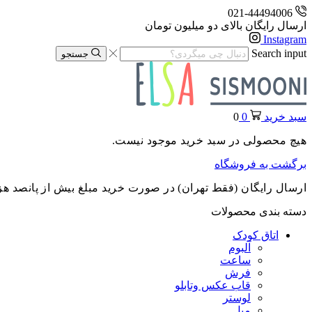
021-44494006
ارسال رایگان بالای دو میلیون تومان
Instagram
Search input
جستجو
سبد خرید
0
0
هیچ محصولی در سبد خرید موجود نیست.
برگشت به فروشگاه
ارسال رایگان (فقط تهران) در صورت خرید مبلغ بیش از پانصد هز
دسته بندی محصولات
اتاق کودک
آلبوم
ساعت
فرش
قاب عکس وتابلو
لوستر
مبل