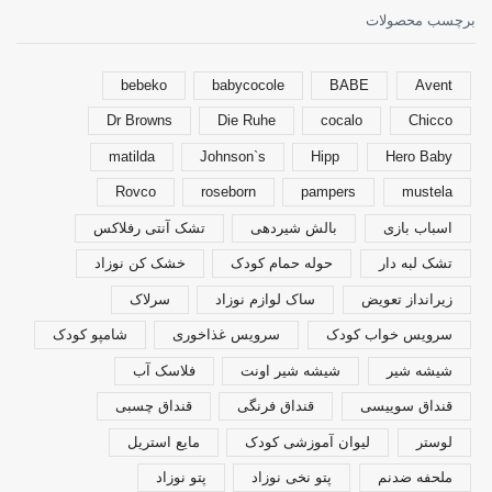
برچسب محصولات
bebeko
babycocole
BABE
Avent
Dr Browns
Die Ruhe
cocalo
Chicco
matilda
Johnson`s
Hipp
Hero Baby
Rovco
roseborn
pampers
mustela
اسباب بازی
بالش شیردهی
تشک آنتی رفلاکس
تشک لبه دار
حوله حمام کودک
خشک کن نوزاد
زیرانداز تعویض
ساک لوازم نوزاد
سرلاک
سرویس خواب کودک
سرویس غذاخوری
شامپو کودک
شیشه شیر
شیشه شیر اونت
فلاسک آب
قنداق سوییسی
قنداق فرنگی
قنداق چسبی
لوستر
لیوان آموزشی کودک
مایع استریل
ملحفه ضدنم
پتو نخی نوزاد
پتو نوزاد