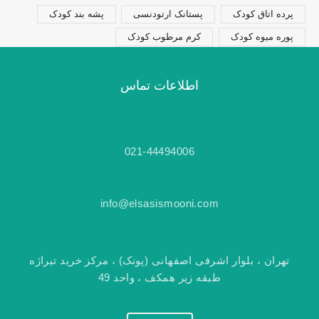
پرده اتاق کودک
پستانک ارتودنسی
پشه بند کودک
پوره میوه کودک
کرم مرطوب کودک
اطلاعات تماس
021-44494006
info@elsasismooni.com
تهران ، بلوار اشرفی اصفهانی (پونک) ، مرکز خرید تیراژه
طبقه زیر همکف ، واحد 49