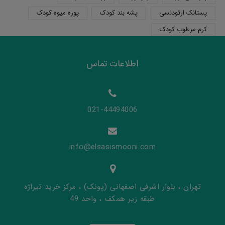
پستانک ارتودنسی
پشه بند کودک
پوره میوه کودک
کرم مرطوب کودک
اطلاعات تماس
021-44494006
info@elsasismooni.com
تهران ، بلوار اشرفی اصفهانی (پونک) ، مرکز خرید تیراژه
طبقه زیر همکف ، واحد 49