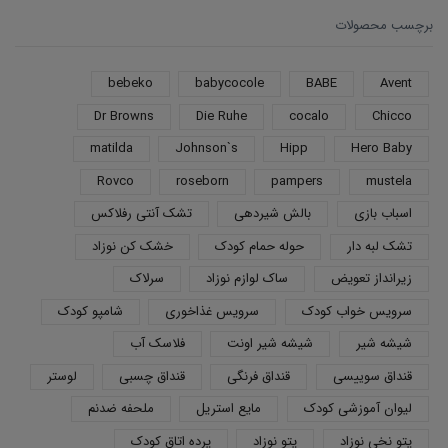
برچسب محصولات
bebeko
babycocole
BABE
Avent
Dr Browns
Die Ruhe
cocalo
Chicco
matilda
Johnson`s
Hipp
Hero Baby
Rovco
roseborn
pampers
mustela
اسباب بازی
بالش شیردهی
تشک آنتی رفلاکس
تشک لبه دار
حوله حمام کودک
خشک کن نوزاد
زیرانداز تعویض
ساک لوازم نوزاد
سرلاک
سرویس خواب کودک
سرویس غذاخوری
شامپو کودک
شیشه شیر
شیشه شیر اونت
فلاسک آب
قنداق سوییسی
قنداق فرنگی
قنداق چسبی
لوستر
لیوان آموزشی کودک
مایع استریل
ملحفه ضدنم
پتو نخی نوزاد
پتو نوزاد
پرده اتاق کودک