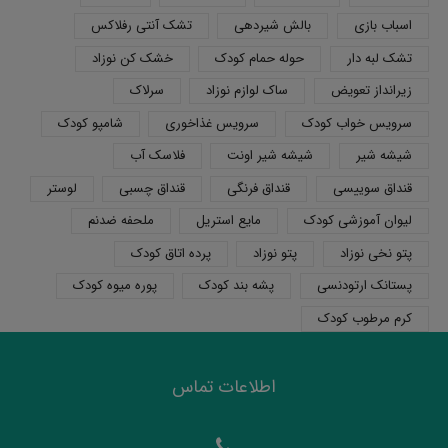
اسباب بازی
بالش شیردهی
تشک آنتی رفلاکس
تشک لبه دار
حوله حمام کودک
خشک کن نوزاد
زیرانداز تعویض
ساک لوازم نوزاد
سرلاک
سرویس خواب کودک
سرویس غذاخوری
شامپو کودک
شیشه شیر
شیشه شیر اونت
فلاسک آب
قنداق سوییسی
قنداق فرنگی
قنداق چسبی
لوستر
لیوان آموزشی کودک
مایع استریل
ملحفه ضدنم
پتو نخی نوزاد
پتو نوزاد
پرده اتاق کودک
پستانک ارتودنسی
پشه بند کودک
پوره میوه کودک
کرم مرطوب کودک
اطلاعات تماس