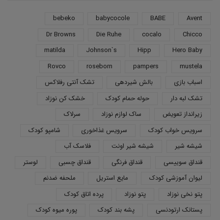
bebeko
babycocole
BABE
Avent
Dr Browns
Die Ruhe
cocalo
Chicco
matilda
Johnson`s
Hipp
Hero Baby
Rovco
roseborn
pampers
mustela
اسباب بازی
بالش شیردهی
تشک آنتی رفلاکس
تشک لبه دار
حوله حمام کودک
خشک کن نوزاد
زیرانداز تعویض
ساک لوازم نوزاد
سرلاک
سرویس خواب کودک
سرویس غذاخوری
شامپو کودک
شیشه شیر
شیشه شیر اونت
فلاسک آب
قنداق سوییسی
قنداق فرنگی
قنداق چسبی
لوستر
لیوان آموزشی کودک
مایع استریل
ملحفه ضدنم
پتو نخی نوزاد
پتو نوزاد
پرده اتاق کودک
پستانک ارتودنسی
پشه بند کودک
پوره میوه کودک