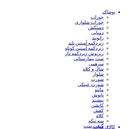
پوشاک
جوراب
جوراب شلواری
دستکش
دمپایی
زانوبند
زیردکمه آستین بلند
زیردکمه آستین کوتاه
زیرپوش زیردکمه دار
ست بیمارستانی
سرهمی
شال و کلاه
شلوار
شورت
شورت عینکی
مانتو
پاپوش
پیشبند
کاپشن
کفش
کلاه
سه تیکه
گیفت ست
کالای خواب