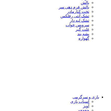
بالش
بالش فرم دهی سر
تخت کنارمادر
تشک آنتی رفلکس
تشک لبه دار
سرویس خواب
غلت گیر
پشه بند
گهواره
بازی و سرگرمی
اسباب بازی
آویز
جغجغه