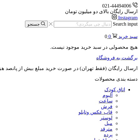
021-44494006
ارسال رایگان بالای دو میلیون تومان
Instagram
Search input
جستجو
سبد خرید
0
0
هیچ محصولی در سبد خرید موجود نیست.
برگشت به فروشگاه
ارسال رایگان (فقط تهران) در صورت خرید مبلغ بیش از پانصد هز
دسته بندی محصولات
اتاق کودک
آلبوم
ساعت
فرش
قاب عکس وتابلو
لوستر
مبل
مترقد
پرده