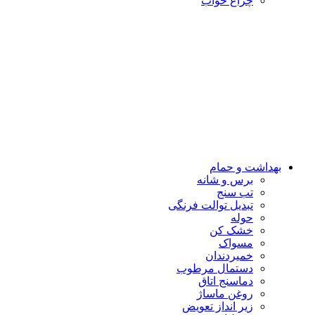
چراغ خواب
بهداشت و حمام
برس و شانه
تب سنج
تبدیل توالت فرنگی
حوله
خشک کن
مسواک
خمیردندان
دستمال مرطوب
دماسنج اتاق
روغن ماساژ
زیر انداز تعویض