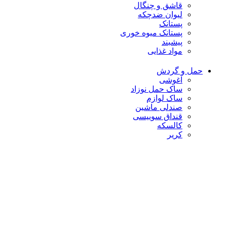
قاشق و چنگال
لیوان ضدچکه
پستانک
پستانک میوه خوری
پیشبند
مواد غذایی
حمل و گردش
آغوشی
ساک حمل نوزاد
ساک لوازم
صندلی ماشین
قنداق سوییسی
کالسکه
کریر