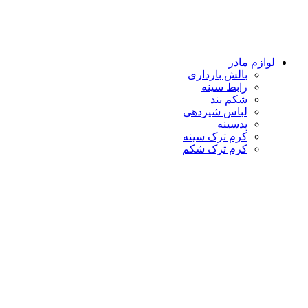
لوازم مادر
بالش بارداری
رابط سینه
شکم بند
لباس شیردهی
پدسینه
کرم ترک سینه
کرم ترک شکم