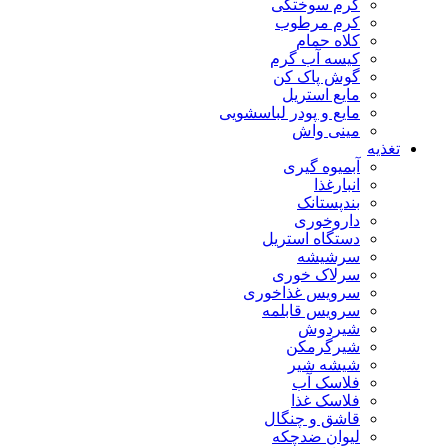
کرم سوختگی
کرم مرطوب
کلاه حمام
کیسه آب گرم
گوش پاک کن
مایع استریل
مایع و پودر لباسشویی
مینی واش
تغذیه
آبمیوه گیری
انبارغذا
بندپستانک
داروخوری
دستگاه استریل
سرشیشه
سرلاک خوری
سرویس غذاخوری
سرویس قابلمه
شیردوش
شیرگرمکن
شیشه شیر
فلاسک آب
فلاسک غذا
قاشق و چنگال
لیوان ضدچکه