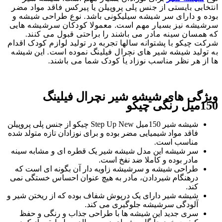
انتخابی بایستی از جنس پلی پروپیلن یا پیرکس فاقد مواد مضر
بوده و دارای سر شیشه سیلیکونی باشد. نوع طراحی شیشه و
سرشیشه نیز بسیار مهم است. معمولا کودکان سرشیشه هایی
که همسان سینه مادر می باشند را براحتی قبول می کنند.
شرکت چیکو با پشتوانه سالها تجربه در تولید لوازم کودک اقدام
به تولید شیشه شیر های نچرال فیلینگ نموده است. این شیشه
ها از هر نظر مناسب نوزاد یا کودک شما می باشند.
ویژگی های شیشه شیر نچرال فیلینگ
150میل رنگی چیکو
شیشه شیر 150میل Step Up New چیکو از جنس پلی پروپیلن
فاقد مواد شیمیایی مضر بوده و برای نوزادان تازه متولد شده
مناسب است.
سر شیشه این مدل شیشه شیر یک قطره ای و مشابه سینه
مادر بوده و کاملا ضد نفخ است.
طراحی شیشه و سرشیشه زاویه دار آن بگونه ای است که
درهنگام شیردادن، مادر به هیچ عنوان احساس خستگی نمی
کند.
شیشه شیر دارای یک درپوش شفاف بوده که از ریختن شیر و
آلودگی سرشیشه جلوگیری می کند.
سری جدید این شیشه ها با طراحی جذاب و رنگی و حفظ