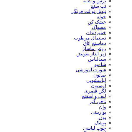
برس و شانه
تب سنج
تبدیل توالت فرنگی
حوله
خشک کن
مسواک
خمیردندان
دستمال مرطوب
دماسنج اتاق
روغن ماساژ
زیر انداز تعویض
سبدلباس
شامپو
شورت آموزشی
صابون
لباسشویی
لوسیون
لگن قصری
لیف و اسفنج
ناخن گیر
وان
پواربینی
پودر
پوشک
چوب لباسی