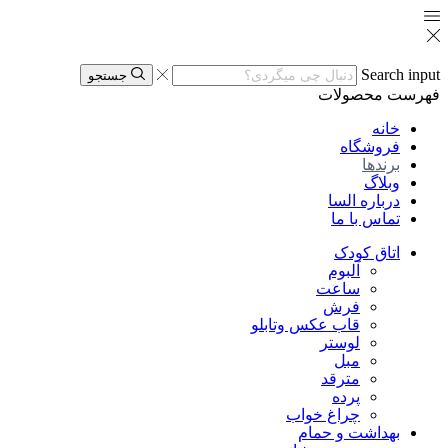
Search input
جستجو
فهرست
محصولات
خانه
فروشگاه
برندها
وبلاگ
درباره السا
تماس با ما
اتاق کودک
آلبوم
ساعت
فرش
قاب عکس وتابلو
لوستر
مبل
مترقد
پرده
چراغ خواب
بهداشت و حمام