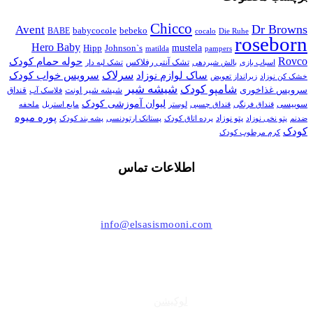
Chicco
Dr Browns
Avent
babycocole
bebeko
BABE
cocalo
Die Ruhe
roseborn
Hero Baby
Johnson`s
mustela
Hipp
matilda
pampers
Rovco
حوله حمام کودک
اسباب بازی
تشک آنتی رفلاکس
بالش شیردهی
تشک لبه دار
سرلاک
سرویس خواب کودک
ساک لوازم نوزاد
خشک کن نوزاد
زیرانداز تعویض
شیشه شیر
شامپو کودک
سرویس غذاخوری
شیشه شیر اونت
قنداق
فلاسک آب
لیوان آموزشی کودک
سوییسی
قنداق فرنگی
قنداق چسبی
لوستر
مایع استریل
ملحفه
پوره میوه
پتو نوزاد
پستانک ارتودنسی
ضدنم
پتو نخی نوزاد
پرده اتاق کودک
پشه بند کودک
کودک
کرم مرطوب کودک
اطلاعات تماس
021-44494006
info@elsasismooni.com
تهران ، بلوار اشرفی اصفهانی (پونک) ، مرکز خرید تیراژه
طبقه زیر همکف ، واحد 49
لوکیشن