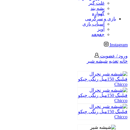
غلت گیر
پشه بند
گهواره
بازی و سرگرمی
اسباب بازی
آویز
جغجغه
Instagram
ورود / عضویت
خانه
تغذیه
شیشه شیر