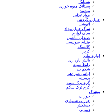
پستانک
پستانک میوه خوری
پیشبند
مواد غذایی
حمل و گردش
آغوشی
ساک حمل نوزاد
ساک لوازم
صندلی ماشین
قنداق سوییسی
کالسکه
کریر
لوازم مادر
بالش بارداری
رابط سینه
شکم بند
لباس شیردهی
پدسینه
کرم ترک سینه
کرم ترک شکم
پوشاک
جوراب
جوراب شلواری
دستکش
دمپایی