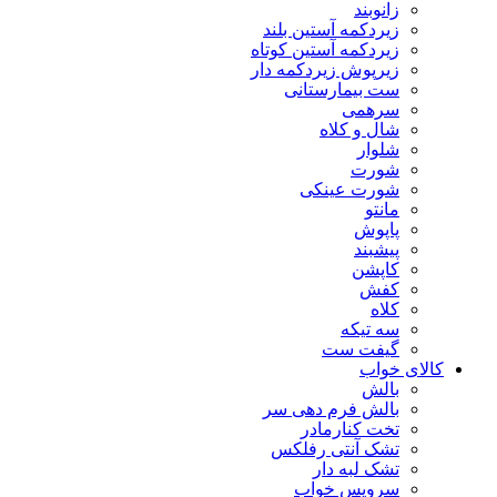
زانوبند
زیردکمه آستین بلند
زیردکمه آستین کوتاه
زیرپوش زیردکمه دار
ست بیمارستانی
سرهمی
شال و کلاه
شلوار
شورت
شورت عینکی
مانتو
پاپوش
پیشبند
کاپشن
کفش
کلاه
سه تیکه
گیفت ست
کالای خواب
بالش
بالش فرم دهی سر
تخت کنارمادر
تشک آنتی رفلکس
تشک لبه دار
سرویس خواب