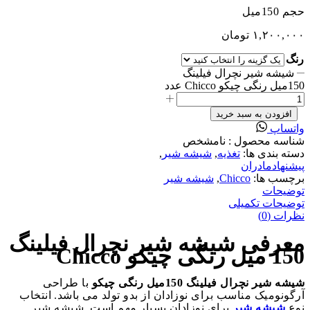
حجم 150میل
۱,۲۰۰,۰۰۰
تومان
رنگ
شیشه شیر نچرال فیلینگ
150میل رنگی چیکو Chicco عدد
افزودن به سبد خرید
واتساپ
شناسه محصول :
نامشخص
دسته بندی ها:
تغذیه
,
شیشه شیر
,
پیشنهادمادران
برچسب ها:
Chicco
,
شیشه شیر
توضیحات
توضیحات تکمیلی
نظرات (0)
معرفی شیشه شیر نچرال فیلینگ
150 میل رنگی چیکو Chicco
شیشه شیر نچرال فیلینگ 150میل رنگی چیکو
با طراحی
آرگونومیک مناسب برای نوزادان از بدو تولد می باشد. انتخاب
نوع
شیشه شیر
برای نوزادان بسیار مهم است. شیشه شیر