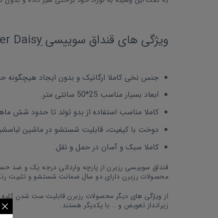
ویژگی های قنداق سوییسی ِDreamer Daisy رزبرن
جنس نخی کاملا ارگانیک و بدون ایجاد هیچگونه 
ابعاد بسیار مناسب 25*50 سانتی متر.
کاملا مناسب استفاده از بدو تولد تا حدود شش ماه
دوخت با کیفیت، قابلیت شستشو در ماشین لباسشویی با آب 25-30 درج
کاملا سبک و آسان در حمل و نقل.
قنداق سوییسی رزبرن از پارچه وارداتی درجه یک و ضد حساس
محصولات رزبرن دارای دو سال ضمانت شستشو و تثبیت رنگ
از ویژگی های دیگر محصولات رزبرن قابلیت ست شدن کلیه 
زیرانداز تعویض و … با یکدیگر هستند.