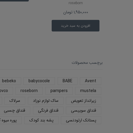
roseborn
۱,۹۵۰,۰۰۰
تومان
افزودن به سبد خرید
برچسب محصولات
bebeko
babycocole
BABE
Avent
ovco
roseborn
pampers
mustela
زیرانداز تعویض
ساک لوازم نوزاد
سرلاک
قنداق سوییسی
قنداق فرنگی
قنداق چسبی
پستانک ارتودنسی
پشه بند کودک
پوره میوه 