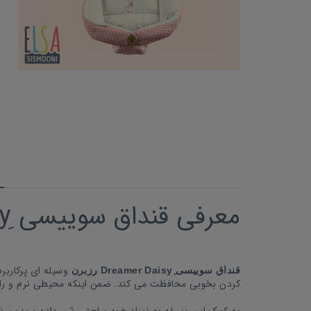
معرفی قنداق سوییسی ِDreamer Daisy
وسیله ای پرکاربر
قنداق سوییسی ِDreamer Daisy رزبرن
کردن بخوبی محافظت می کند. ضمن اینکه محیطی نرم و را
به کمک این وسیله به نوزاد خود براحتی شیر داده و بدون نگ