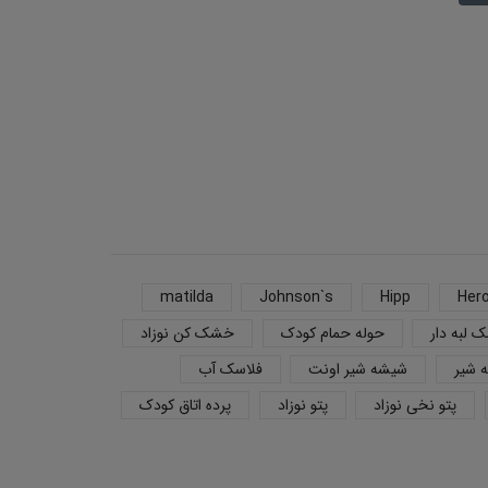
Chicco
isiz
۲,۶۴۰,۰۰۰
تومان
اطلاعات بیشتر
انتخاب گزینه ها
matilda
Johnson`s
Hipp
Her
 لبه دار
حوله حمام کودک
خشک کن نوزاد
 شیر
شیشه شیر اونت
فلاسک آب
پتو نخی نوزاد
پتو نوزاد
پرده اتاق کودک