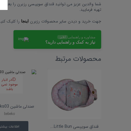
شما والدین عزیز می توانید قنداق سوییسی رزبرن را بعلاوه 
تهیه فرمایید.
جهت خرید و دیدن سایر محصولات رزبرن
را کلیک کنید
اینجا
مشاوره و راهنمایی
آنلاین
نیاز به کمک و راهنمایی دارید؟
محصولات مرتبط
در انبار
موجود نمی
باشد
صندلی ماشین ks03 ببکو 3...
bebeko
قنداق سوییسی Little Bun...
اطلاعات بیشتر