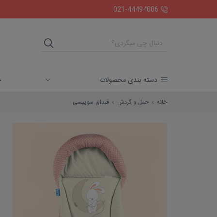
ارسال رایگان بالای دو میلیون تومان
021-44494006
خ
دسته بندی محصولات
خانه
حمل و گردش
قنداق سوییسی