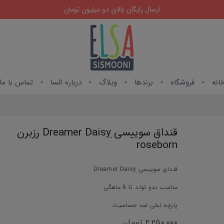
ارسال رایگان بالای دو میلیون تومان
انه
فروشگاه
برندها
وبلاگ
درباره السا
تماس با ما
قنداق سوییسی ِDreamer Daisy رزبرن
roseborn
قنداق سوییسی ِDreamer Daisy
مناسب بدو تولد تا 6 ماهگی
پارچه نخی ضد حساسیت
۲,۲۵۰,۰۰۰
تومان