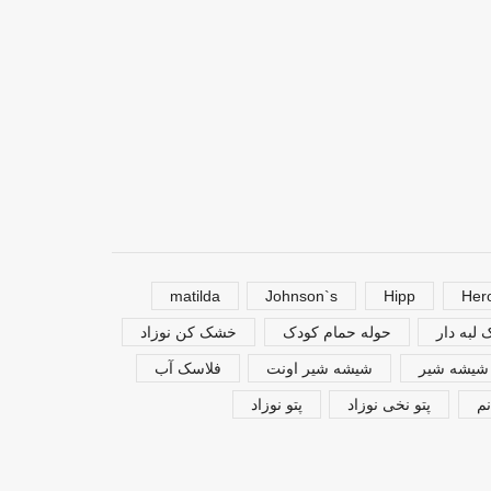
roseborn
roseborn
۲,۲۵۰,۰۰۰
تومان
۱,۹۵۰,۰۰۰
تومان
افزودن به سبد خرید
افزودن به سبد خرید
matilda
Johnson`s
Hipp
Her
لبه دار
حوله حمام کودک
خشک کن نوزاد
شیشه شیر
شیشه شیر اونت
فلاسک آب
م
پتو نخی نوزاد
پتو نوزاد