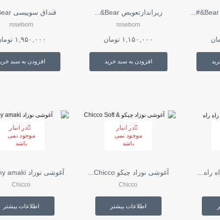
زیراندازتعویض Bear&...
قنداق سوییسی Bear&...
roseborn
roseborn
ان
۱,۱۵۰,۰۰۰
تومان
۱,۹۵۰,۰۰۰
توما
رید
افزودن به سبد خرید
افزودن به سبد خرید
در انبار
در انبار
موجود نمی
موجود نمی
باشد
باشد
 راه...
آغوشی نوزاد چیکو Chicco...
آغوشی نوزاد my amaki چی...
Chicco
Chicco
ر
اطلاعات بیشتر
اطلاعات بیشتر