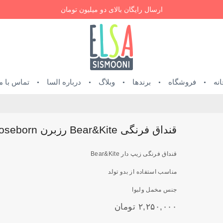
ارسال رایگان بالای دو میلیون تومان
نه
فروشگاه
برندها
وبلاگ
درباره السا
تماس با م
قنداق فرنگی Bear&Kite رزبرن Roseborn
قنداق فرنگی زیپ دار Bear&Kite
مناسب استفاده از بدو تولد
جنس مخمل ولبوا
۲,۲۵۰,۰۰۰
تومان