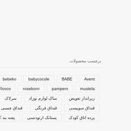
برچسب محصولات
bebeko
babycocole
BABE
Avent
Rovco
roseborn
pampers
mustela
زیرانداز تعویض
ساک لوازم نوزاد
سرلاک
قنداق سوییسی
قنداق فرنگی
قنداق چسبی
پرده اتاق کودک
پستانک ارتودنسی
پشه بند 