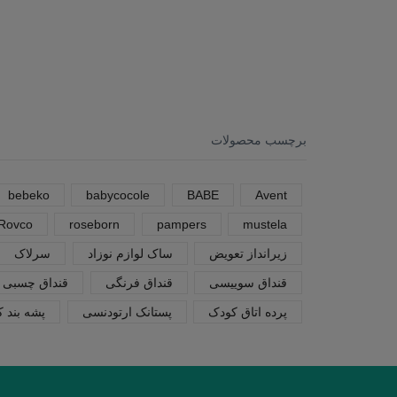
برچسب محصولات
bebeko
babycocole
BABE
Avent
Rovco
roseborn
pampers
mustela
زیرانداز تعویض
ساک لوازم نوزاد
سرلاک
قنداق سوییسی
قنداق فرنگی
قنداق چسبی
پرده اتاق کودک
پستانک ارتودنسی
پشه بند 