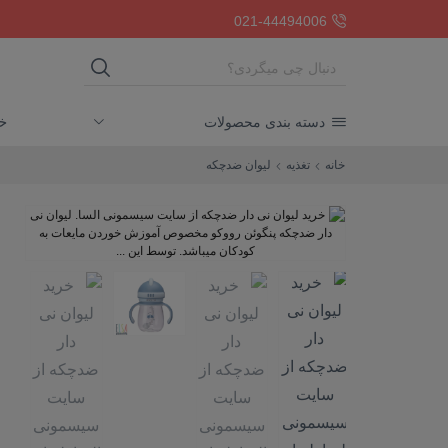
ارسال رایگان بالای دو میلیون تومان
021-44494006
خا
دسته بندی محصولات
خانه
تغذیه
لیوان ضدچکه