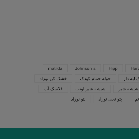
اطلاعات بیشتر
افزودن به سبد خری
matilda
Johnson`s
Hipp
Her
لبه دار
حوله حمام کودک
خشک کن نوزاد
شیشه شیر
شیشه شیر اونت
فلاسک آب
م
پتو نخی نوزاد
پتو نوزاد