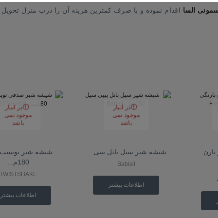
مونی السا
اقدام نموده و با صرف کمترین هزینه آن را درب منزل تحویل ب
در انبار
در انبار
موجود نمی
موجود نمی
باشد
باشد
نارن...
شیشه شیر سیل باتل بیبی ...
شیشه شیر تویست
180م...
Babisil
TWISTSHAKE
اطلاعات بیشتر
اطلاعات بیشتر