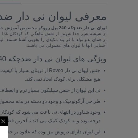
معرفی لیوان نی دار ضد چکه 240می
لیوان نی دار ضدچکه 240میل رووکو
مخصوص آموزش خوردن 
از شیشه شیر جدا شوند. از شش ماهگی که کودکان غذا خور
از همان بدو تولد با فرایند مکیدن را بخوبی آشنا هستند
آشنایی انها با لیوان های معمولی می باشند.
ویژگی های لیوان نی دار ضدچکه 240میل رووکو
جنس لیوان نی دار Rovco از تر
هیچ مشکلی برای کودک ایجاد نمی کند.
نی این لیوان از جنس سیلیکون بسیار نرم و انعطاف 
طراحی آرگونومیک و وجود دو دسته در بدنه محصول
درجه بوده و به کودک کمک می کند تا آخرین قطره ما
این لیوان دارای درپوش نیز بوده که علاوه بر حفظ