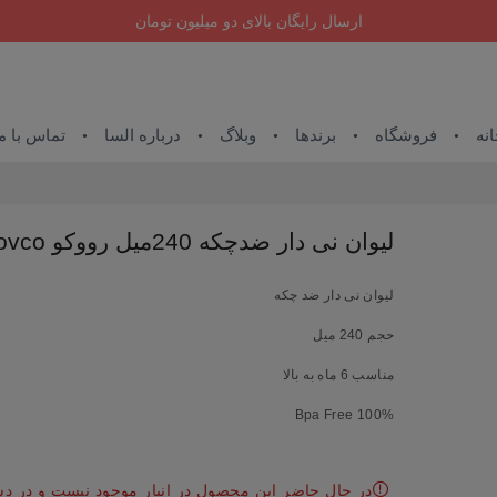
ارسال رایگان بالای دو میلیون تومان
نه
فروشگاه
برندها
وبلاگ
درباره السا
تماس با م
لیوان نی دار ضدچکه 240میل رووکو Rovco
لیوان نی دار ضد چکه
حجم 240 میل
مناسب 6 ماه به بالا
100% Bpa Free
در حال حاضر این محصول در انبار موجود نیست و در 