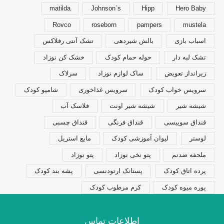
matilda
Johnson`s
Hipp
Hero Baby
Rovco
roseborn
pampers
mustela
اسباب بازی
بالش شیردهی
تشک آنتی رفلاکس
تشک لبه دار
حوله حمام کودک
خشک کن نوزاد
زیرانداز تعویض
ساک لوازم نوزاد
سرلاک
سرویس خواب کودک
سرویس غذاخوری
شامپو کودک
شیشه شیر
شیشه شیر اونت
فلاسک آب
قنداق سوییسی
قنداق فرنگی
قنداق چسبی
لوستر
لیوان آموزشی کودک
مایع استریل
ملحفه ضدنم
پتو نخی نوزاد
پتو نوزاد
پرده اتاق کودک
پستانک ارتودنسی
پشه بند کودک
پوره میوه کودک
کرم مرطوب کودک
اطلاعات تماس