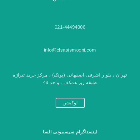
021-44494006
info@elsasismooni.com
تهران ، بلوار اشرفی اصفهانی (پونک) ، مرکز خرید تیراژه
طبقه زیر همکف ، واحد 49
لوکیشن
اینستاگرام سیسمونی السا