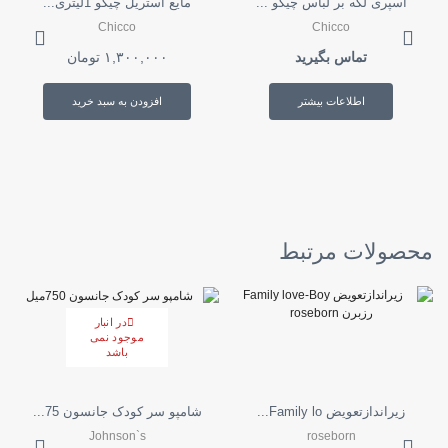
اسپری لکه بر لباس چیکو ...
مایع استریل چیکو 1لیتری...
Chicco
Chicco
تماس بگیرید
۱,۳۰۰,۰۰۰
تومان
اطلاعات بیشتر
افزودن به سبد خرید
محصولات مرتبط
در انبار
موجود نمی
باشد
زیراندازتعویض Family lo...
شامپو سر کودک جانسون 75...
Johnson`s
roseborn