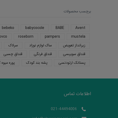
برچسب محصولات
bebeko
babycocole
BABE
Avent
ovco
roseborn
pampers
mustela
زیرانداز تعویض
ساک لوازم نوزاد
سرلاک
قنداق سوییسی
قنداق فرنگی
قنداق چسبی
پستانک ارتودنسی
پشه بند کودک
پوره میوه 
اطلاعات تماس
021-44494006