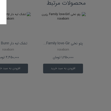
محصولات مرتبط
پتو نخی Family love-Gir...
تشک لبه دار Little Bunn...
roseborn
roseborn
۱,۲۵۰,۰۰۰
تومان
۴,۴۵۰,۰۰۰
توما
افزودن به سبد خرید
افزودن به سبد خ