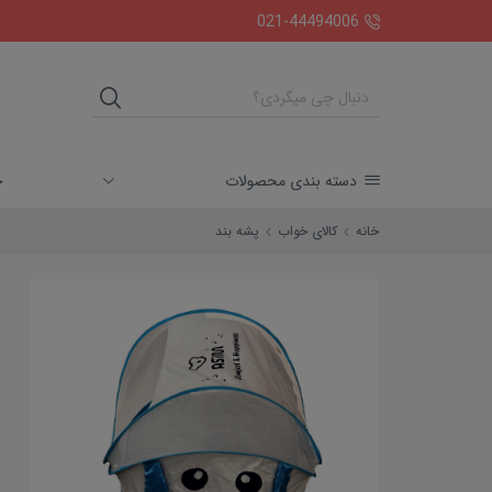
ارسال رایگان بالای دو میلیون تومان
021-44494006
خ
دسته بندی محصولات
خانه
کالای خواب
پشه بند