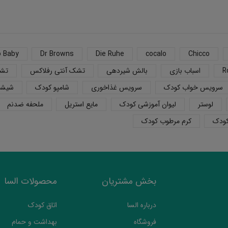
o Baby
Dr Browns
Die Ruhe
cocalo
Chicco
R
اسباب بازی
بالش شیردهی
تشک آنتی رفلاکس
تشک
سرویس خواب کودک
سرویس غذاخوری
شامپو کودک
شیشه
لوستر
لیوان آموزشی کودک
مایع استریل
ملحفه ضدنم
کودک
کرم مرطوب کودک
بخش مشتریان
محصولات السا
درباره السا
اتاق کودک
فروشگاه
بهداشت و حمام