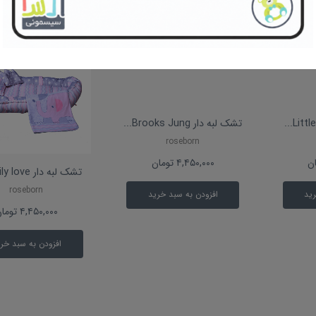
تشک لبه دار Brooks Jung...
roseborn
ن
۴,۴۵۰,۰۰۰
تومان
تشک لبه دار Family love...
roseborn
رید
افزودن به سبد خرید
۴,۴۵۰,۰۰۰
توما
افزودن به سبد خر