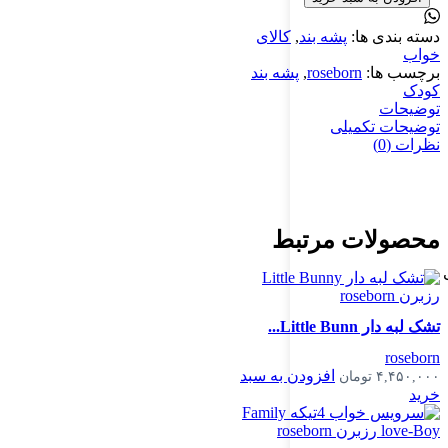
دسته بندی ها:
پشه بند
,
کالای
خواب
برچسب ها:
roseborn
,
پشه بند
کودک
توضیحات
توضیحات تکمیلی
نظرات (0)
محصولات مرتبط
تشک لبه دار Little Bunn...
roseborn
افزودن به سبد
۴,۴۵۰,۰۰۰
تومان
خرید