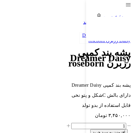
ورود / عضویت
خانه
کالای خواب
پشه بند
پشه بند کمپی
Dreamer Daisy
رزبرن roseborn
پشه بند کمپی Dreamer Daisy
دارای بالش Cشکل و پتو نخی
قابل استفاده از بدو تولد
۳,۴۵۰,۰۰۰
تومان
افزودن به سبد خرید