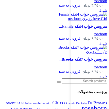
roseborn
افزودن به سبد
۴,۴۵۰,۰۰۰
تومان
خرید
سرویس خواب 4تیکه Family...
roseborn
افزودن به سبد
۶,۴۵۰,۰۰۰
تومان
خرید
سرویس خواب 7تیکه Brooks...
roseborn
افزودن به سبد
۹,۴۵۰,۰۰۰
تومان
خرید
برچسب محصولات
Chicco
Dr Browns
Avent
babycocole
bebeko
BABE
cocalo
Die Ruhe
roseborn