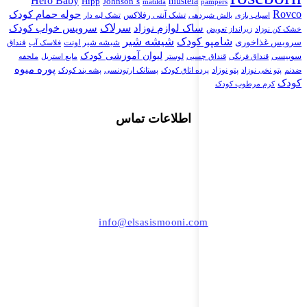
Hero Baby
Johnson`s
mustela
Hipp
matilda
pampers
Rovco
حوله حمام کودک
اسباب بازی
تشک آنتی رفلاکس
بالش شیردهی
تشک لبه دار
سرلاک
سرویس خواب کودک
ساک لوازم نوزاد
خشک کن نوزاد
زیرانداز تعویض
شیشه شیر
شامپو کودک
سرویس غذاخوری
شیشه شیر اونت
قنداق
فلاسک آب
لیوان آموزشی کودک
سوییسی
قنداق فرنگی
قنداق چسبی
لوستر
مایع استریل
ملحفه
پوره میوه
پتو نوزاد
پستانک ارتودنسی
ضدنم
پتو نخی نوزاد
پرده اتاق کودک
پشه بند کودک
کودک
کرم مرطوب کودک
اطلاعات تماس
021-44494006
info@elsasismooni.com
تهران ، بلوار اشرفی اصفهانی (پونک) ، مرکز خرید تیراژه
طبقه زیر همکف ، واحد 49