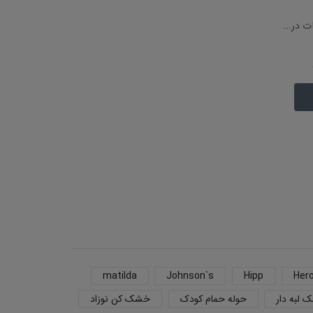
باشد
باشد
 در...
پوپت حمام سوتی دلفین
پوپت حمام آب پران یو
Others
Others
تماس بگیرید
تماس بگیرید
اطلاعات بیشتر
اطلاعات بیشتر
matilda
Johnson`s
Hipp
Her
 لبه دار
حوله حمام کودک
خشک کن نوزاد