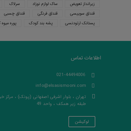
زیرانداز تعویض
ساک لوازم نوزاد
سرلاک
قنداق سوییسی
قنداق فرنگی
قنداق چسبی
پستانک ارتودنسی
پشه بند کودک
پوره میوه 
اطلاعات تماس
021-44494006
info@elsasismooni.com
تهران ، بلوار اشرفی اصفهانی (پونک) ، مرکز خری
طبقه زیر همکف ، واحد 49
لوکیشن