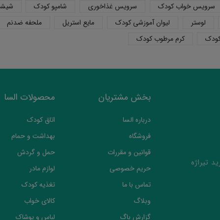
سرویس خواب کودک
سرویس غذاخوری
شامپو کودک
شیشه
لوستر
لیوان آموزشی کودک
مایع استریل
ملحفه ضدنم
کودک
کرم مرطوب کودک
بخش مشتریان
محصولات السا
درباره السا
اتاق کودک
فروشگاه
بهداشت و حمام
قوانین و مقررات
حمل و گردش
د تیراژه
حریم خصوصی
لوازم مادر
تماس با ما
تغذیه کودک
وبلاگ
کالای خواب
گزارش باگ
لباس و پوشاک