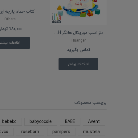
باشد
کتاب حمام پارچه ای 
Others
۹۸۰,۰۰۰
تومان
بلز اسب موزیکال هانگر H...
Huanger
اطلاعات بیشتر
تماس بگیرید
اطلاعات بیشتر
برچسب محصولات
bebeko
babycocole
BABE
Avent
ovco
roseborn
pampers
mustela