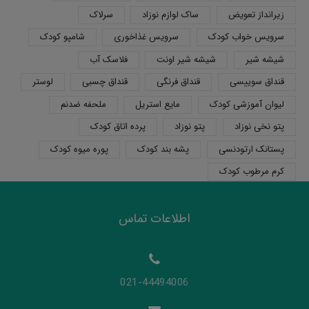
زیرانداز تعویض
ساک لوازم نوزاد
سرلاک
سرویس خواب کودک
سرویس غذاخوری
شامپو کودک
شیشه شیر
شیشه شیر اونت
فلاسک آب
قنداق سوییسی
قنداق فرنگی
قنداق چسبی
لوستر
لیوان آموزشی کودک
مایع استریل
ملحفه ضدنم
پتو نخی نوزاد
پتو نوزاد
پرده اتاق کودک
پستانک ارتودنسی
پشه بند کودک
پوره میوه کودک
کرم مرطوب کودک
اطلاعات تماس
021-44494006