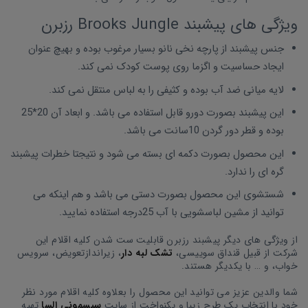
ویژگی های پیشبند Brooks Jungle رزبرن
جنس پیشبند از پارچه نخی نانو بسیار مرغوب بوده و بهیچ عنوان
ایجاد حساسیت و اگزما روی پوست کودک نمی کند.
لایه میانی ضد آب بوده و کثیفی را به لباس منتقل نمی کند.
این پیشبند بصورت دورو قابل استفاده می باشد. و ابعاد آن 20*25
بوده و قطر دور گردن 10سانت می باشد.
این محصول بصورت دکمه ای بسته می شود و نتیجتا خطرات پیشبند
گره ای را ندارد.
شستشوی این محصول بصورت دستی می باشد و هم اینکه می
توانید از مشین لباسشویی با آب 25درجه استفاده نمایید.
از ویژگی های دیگر پیشبند رزبرن قابلیت ست شدن کلیه اقلام این
شرکت از قبیل قنداق سوییسی،
تشک لبه دار
، زیراندازتعویض، سرویس
خواب، و … با یکدیگر هستند.
شما والدین عزیز می توانید این محصول را بعلاوه کلیه اقلام مورد نظر
خود با انتخاب یک طرح زیبا و یکنواخت از سایت
سیسمونی السا
تهیه