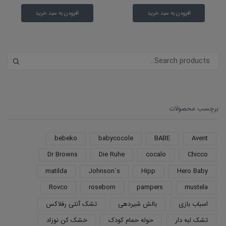
افزودن به سبد خرید
افزودن به سبد خرید
برچسب محصولات
bebeko
babycocole
BABE
Avent
Dr Browns
Die Ruhe
cocalo
Chicco
matilda
Johnson`s
Hipp
Hero Baby
Rovco
roseborn
pampers
mustela
اسباب بازی
بالش شیردهی
تشک آنتی رفلاکس
تشک لبه دار
حوله حمام کودک
خشک کن نوزاد