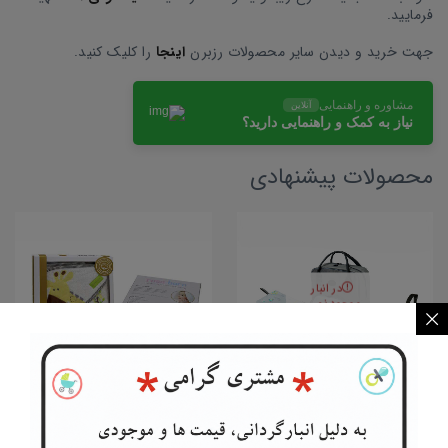
فرمایید.
جهت خرید و دیدن سایر محصولات رزبرن
اینجا
را کلیک کنید.
مشاوره و راهنمایی
آنلاین
نیاز به کمک و راهنمایی دارید؟
محصولات پیشنهادی
در انبار
موجود نمی
باشد
کوله لوازم کودک Brooks ...
حوله نوزاد 2تیکه Brooks...
roseborn
roseborn