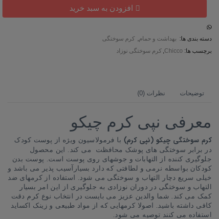
چیکو
افزودن به سبد خرید
(نپی
کرم)
Chicco
عدد
دسته بندی ها:
بهداشت و حمام
,
کرم سوختگی
برچسب ها:
Chicco
,
کرم سوختگی نوزاد
توضیحات
نظرات (0)
معرفی نپی کرم چیکو
کرم سوختگی چیکو (نپی کرم)
با فرمولاسیون ویژه از پوست کودک
در برابر سوختگی های پوشک محافظت می کند. این محصول
جلوگیری کننده از التهابات و جوشهای روی پوست است. پوست بدن
کودکان بواسطه نرمی و لطافتی که دارد بسیارآسیب پذیر می باشد و
خیلی سریع دچار التهاب و سوختگی می شود. استفاده از کرمهای ضد
التهاب و سوختگی در دوران نوزادی به جلوگیری از این امر بسیار
کمک می کند. شما والدین عزیز می بایست در انتخاب نوع کرم دقت
کافی داشته باشید. اصولا کرمهایی که از مواد طبیعی و زینک اکساید
استفاده می کنند توصیه می شود.