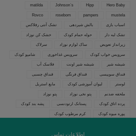
matilda
Johnson`s
Hipp
Hero Baby
Rovco
roseborn
pampers
mustela
اسباب بازی
بالش شیردهی
تشک آنتی رفلاکس
تشک لبه دار
حوله حمام کودک
خشک کن نوزاد
زیرانداز تعویض
ساک لوازم نوزاد
سرلاک
سرویس خواب کودک
سرویس غذاخوری
شامپو کودک
شیشه شیر
شیشه شیر اونت
فلاسک آب
قنداق سوییسی
قنداق فرنگی
قنداق چسبی
لوستر
لیوان آموزشی کودک
مایع استریل
ملحفه ضدنم
پتو نخی نوزاد
پتو نوزاد
پرده اتاق کودک
پستانک ارتودنسی
پشه بند کودک
پوره میوه کودک
کرم مرطوب کودک
اطلاعات تماس