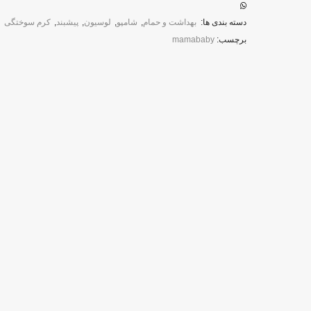
نوزاد
مامابیبی
دسته بندی ها:
بهداشت و حمام
,
شامپو
,
لوسیون
,
پیشبند
,
کرم سوختگی
mamababy
برچسب:
mamababy
عدد