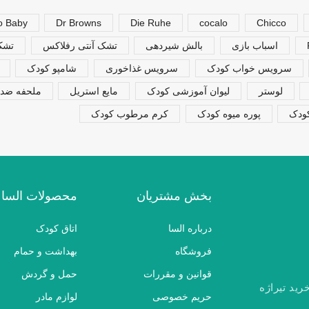
o Baby
Dr Browns
Die Ruhe
cocalo
Chicco
اسباب بازی
بالش شیردهی
تشک آنتی رفلاکس
تشک 
سرویس خواب کودک
سرویس غذاخوری
شامپو کودک
لوستر
لیوان آموزشی کودک
مایع استریل
ملحفه ضدن
کودک
پوره میوه کودک
کرم مرطوب کودک
بخش مشتریان
محصولات السا
درباره السا
اتاق کودک
فروشگاه
بهداشت و حمام
قوانین و مقررات
حمل و گردش
رید تیراژه
حریم خصوصی
لوازم مادر