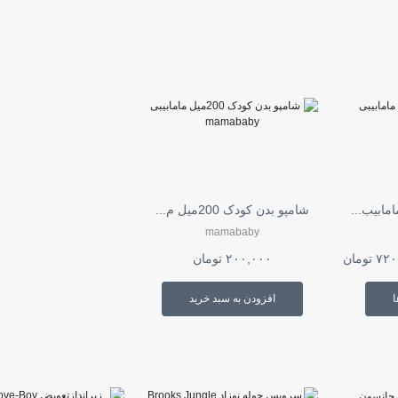
مابیب...
شامپو بدن کودک 200میل م...
mamababy
۷۲۰
تومان
۲۰۰,۰۰۰
تومان
این
محصول
ا
افزودن به سبد خرید
دارای
انواع
مختلفی
می
باشد.
گزینه