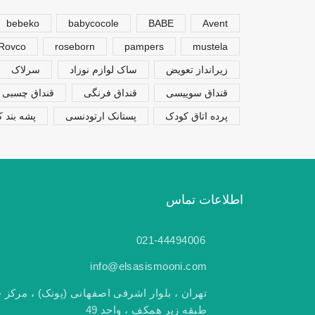
bebeko
babycocole
BABE
Avent
Rovco
roseborn
pampers
mustela
زیرانداز تعویض
ساک لوازم نوزاد
سرلاک
قنداق سوییسی
قنداق فرنگی
قنداق چسبی
پرده اتاق کودک
پستانک ارتودنسی
پشه بند 
اطلاعات تماس
021-44494006
info@elsasismooni.com
تهران ، بلوار اشرفی اصفهانی (پونک) ، مرکز خ
طبقه زیر همکف ، واحد 49