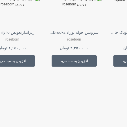
ها
ممکن
است
در
صفحه
محصول
دک جا...
سرویس حوله نوزاد Brooks...
زیراندازتعویض Family lo...
انتخاب
شوند
roseborn
roseborn
ان
۴,۳۵۰,۰۰۰
تومان
۱,۱۵۰,۰۰۰
توما
رید
افزودن به سبد خرید
افزودن به سبد خرید