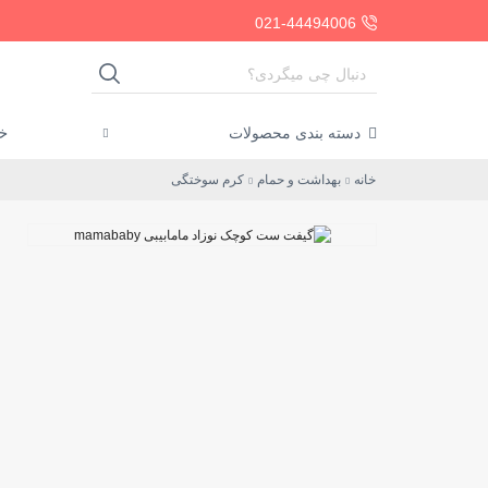
021-44494006
SEARCH
INPUT
خا
دسته بندی محصولات
خانه
بهداشت و حمام
کرم سوختگی