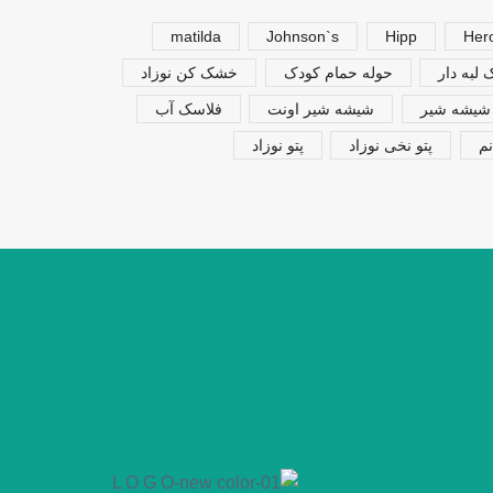
matilda
Johnson`s
Hipp
Her
لبه دار
حوله حمام کودک
خشک کن نوزاد
شیشه شیر
شیشه شیر اونت
فلاسک آب
م
پتو نخی نوزاد
پتو نوزاد