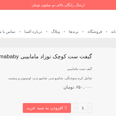
ارسال رایگان بالای دو میلیون تومان
نه
فروشگاه
برندها
وبلاگ
درباره السا
تماس با م
گیفت ست کوچک نوزاد مامابیبی mamababy
گیف ست مامابیبی
شامل کرم سوختگی، شامپو سر، شامپو بدن، لوسیون و پیشبند
۶۵۰,۰۰۰
تومان
گیفت
افزودن به سبد خرید
ست
کوچک