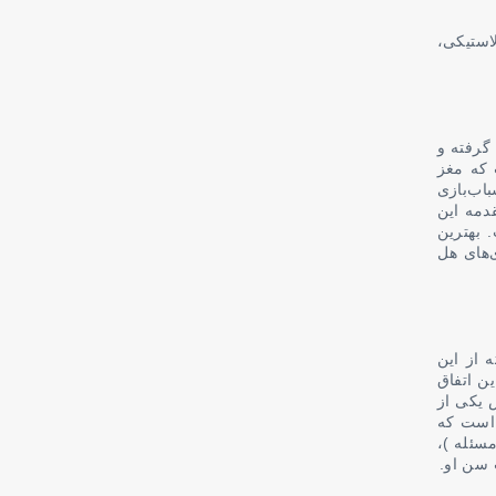
استیکی،
گرفته و
 که مغز
اب‌بازی
دمه این
 بهترین
‌های هل
 از این
ین اتفاق
س یکی از
 است که
مسئله )،
 سن او.