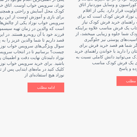
کوراسیون و وسایل موردنیاز اتاق
نوزاد، سرویس خواب اوست. اتاق خ
ولویت قرار دارد. یکی از اقلام
کودک محل آسایش و راحتی و همچنی
نوزاد فرش کودک است که برای
برای بازی و آموزش اوست از این رو 
ه راهنمای خرید فرش کودک نیاز
سرویس خواب نوزاد یکی از چالش‌ها
تخاب یک فرش مناسب علاوه براینکه
است که والدین در زمان تهیه سیسمو
ودک شما جلوه و زیبایی میبخشد، از
فرزند خود با آن رو‌به‌رو هستند. در ای
اسیت‌های پوستی نیز جلوگیری
قصد داریم تا شما والدین عزیز را به 
اگر شما هم قصد خرید فرش برای
سوال ویژگی‌های سرویس خواب نوزا
تان را دارید با خواندن راهنمای خرید
چیست؟ برسانیم تا در انتخاب سروی
 می‌توانید دانش کاملی نسبت به
نوزاد دلبندتان نهایت دقت و اطمینان ر
ی یک فرش کودک مناسب
باشید. برای خرید سرویس خواب نوزا
ده و پاسخ
کلیک کنید در ماه‌های ابتدایی پس از تو
نوزاد هیچ استفاده‌ای از
ه مطلب
ادامه مطلب