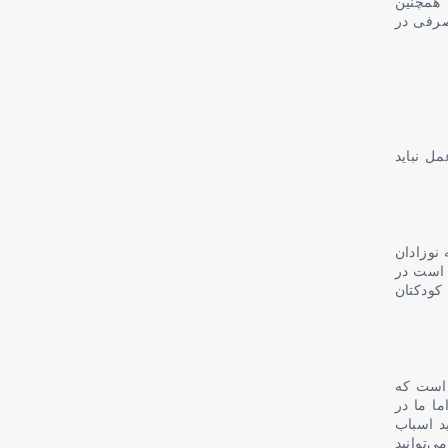
 همچنین
صرفی در
ل نباید
 نوزادان
 است در
 کودکتان
 است که
ما ما در
د اسباب
‌توانید