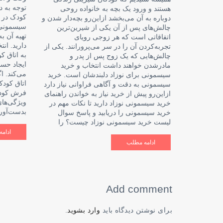
توجه به د
هستند و ورود یک بچه به خانواده روحی
کودک در ا
دوباره به آن می‌بخشد ازاین‌رو بچه‌دار شدن و
سیسمونی 
چالش‌های پس از آن یکی از شیرین‌ترین
تهیه آن ب
اتفاقاتی است که هر زوجی رویای
دارید. ان
تجربه‌کردن آن را در سر می‌پرورانند. یکی از
به اتاق ک
چالش‌هایی که یک زوج پس از پدر و
ایجاد حس
مادرشدن خواهند داشت انتخاب و خرید
می‌کند. 
سیسمونی برای نوزاد دلبندشان است. خرید
اتاق کودک
سیسمونی به دقت و آگاهی فراوانی نیاز دارد
فرش کودک
ازاین‌رو پیش از خرید نیاز به خواندن راهنمای
ویژگی‌ها
خرید سیسمونی نوزاد دارید تا نکات مهم در
بدست‌آور
خرید سیسمونی را دریابید و پاسخ سوال
لیست خرید سیسمونی نوزاد چیست؟ را
ادام
ادامه مطلب
Add comment
برای نوشتن دیدگاه باید
وارد بشوید
.